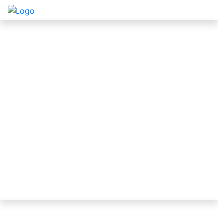
Keluaran Togel Hari Ini
Prediksi Togel
Data Keluaran
Live Draw Togel
Paito Warna Togel
Syair Togel
RTP Slot
Bukti JACKPOT