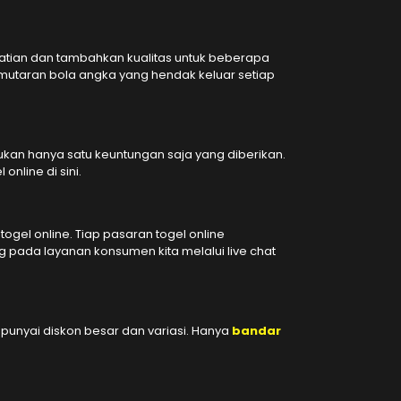
hatian dan tambahkan kualitas untuk beberapa
mutaran bola angka yang hendak keluar setiap
kan hanya satu keuntungan saja yang diberikan.
nline di sini.
ogel online. Tiap pasaran togel online
g pada layanan konsumen kita melalui live chat
mpunyai diskon besar dan variasi. Hanya
bandar