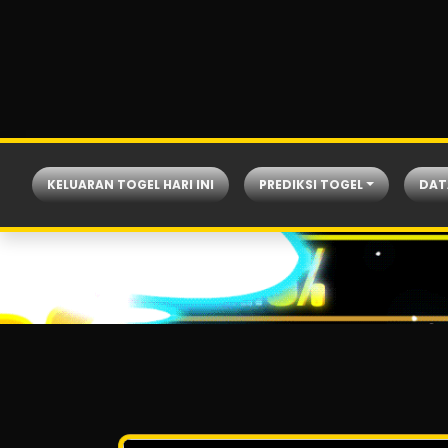
KELUARAN TOGEL HARI INI
PREDIKSI TOGEL
DAT