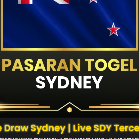
e Draw Sydney
| Live SDY Terc