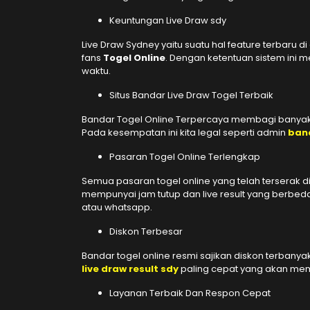
Keuntungan Live Draw sdy
Live Draw Sydney yaitu suatu hal feature terbaru
fans
Togel Online
. Dengan ketentuan sistem ini
waktu.
Situs Bandar Live Draw Togel Terbaik
Bandar Togel Online Terpercaya membagi banyak 
Pada kesempatan ini kita legal seperti admin
band
Pasaran Togel Online Terlengkap
Semua pasaran togel online yang telah terserak di
mempunyai jam tutup dan live result yang berbeda
atau whatsapp.
Diskon Terbesar
Bandar togel online resmi sajikan diskon terbany
live draw result sdy
paling cepat yang akan memb
Layanan Terbaik Dan Respon Cepat