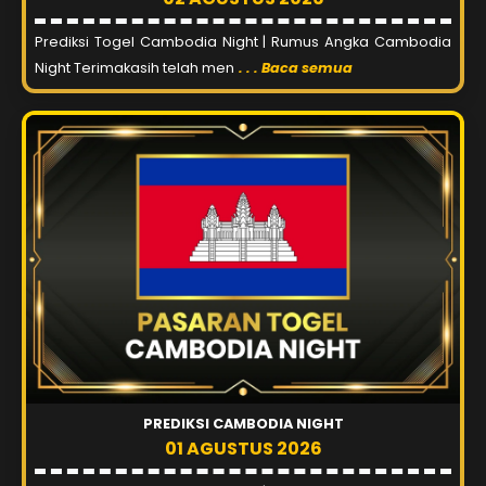
Prediksi Togel Cambodia Night | Rumus Angka Cambodia
Night Terimakasih telah men
. . . Baca semua
PREDIKSI CAMBODIA NIGHT
01 AGUSTUS 2026