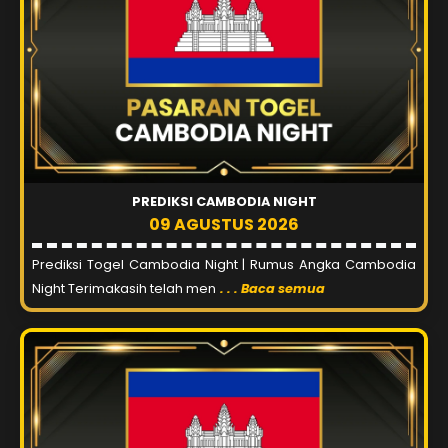
PREDIKSI CAMBODIA NIGHT
09 AGUSTUS 2026
Prediksi Togel Cambodia Night | Rumus Angka Cambodia
Night Terimakasih telah men
. . . Baca semua