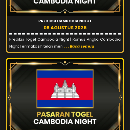
PREDIKSI CAMBODIA NIGHT
05 AGUSTUS 2026
Prediksi Togel Cambodia Night | Rumus Angka Cambodia
Night Terimakasih telah men
. . . Baca semua