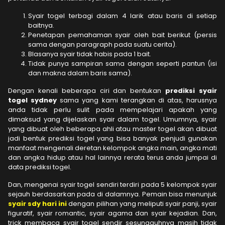
Syair togel terbagi dalam 4 larik atau baris di setiap
baitnya.
Penetapan pemahaman syair oleh bait berikut (persis
sama dengan paragraph pada suatu cerita).
BIasanya syair tidak habis pada 1 bait.
Tidak punya sampiran sama dengan seperti pantun (isi
dan makna dalam baris sama).
Dengan kenali beberapa ciri dan bentukan
prediksi syair
togel sydney
sama yang kami terangkan di atas, harusnya
anda tidak perlu sulit pada mempelajari apakah yang
dimaksud yang dijelaskan syair dalam togel. Umumnya, syair
yang dibuat oleh beberapa ahli atau master togel akan dibuat
jadi bentuk prediksi togel yang bisa banyak penjudi gunakan
manfaat mengenali deretan kelompok angka main, angka mati
dan angka hidup atau hal lainnya rerata terus anda jumpai di
data prediksi togel.
Dan, mengenai syair togel sendiri terdiri pada 5 kelompok syair
sejauh berdasarkan pada di dalamnya. Pemain bisa menunjuk
syair sdy hari ini
dengan pilihan yang meliputi syair panji, syair
figuratif, syair romantic, syair agama dan syair kejadian. Dan,
trick membaca syair togel sendir sesungguhnya masih tidak