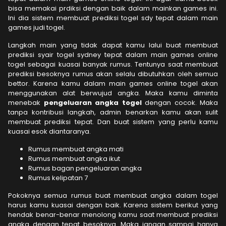
bisa memakai prdiksi dengan baik dalam mainkan games ini.
Ini dia sistem membuat prediksi togel sdy tepat dalam main
games judi togel.
Langkah main yang tidak dapat kamu lalui buat membuat
prediksi syair togel sydney tepat dalam main games online
togel sebagai kuasai banyak rumus. Tentunya saat membuat
prediksi besoknya rumus akan selalu dibutuhkan oleh semua
bettor. Karena kamu dalam main games online togel akan
menggunakan alat berwujud angka. Maka kamu diminta
menebak
pengeluaran angka togel
dengan cocok. Maka
tanpa kontribusi langkah, admin benarkan kamu akan sulit
membuat prediksi tepat. Dan buat sistem yang perlu kamu
kuasai esok diantaranya.
Rumus membuat angka mati
Rumus membuat angka ikut
Rumus bagan pengeluaran angka
Rumus kelipatan 7
Pokoknya semua rumus buat membuat angka dalam togel
harus kamu kuasai dengan baik. Karena sistem berikut yang
hendak benar-benar menolong kamu saat membuat prediksi
angka dengan tepat besoknya. Maka jangan sampai hanya