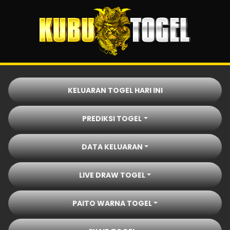
KELUARAN TOGEL HARI INI
PREDIKSI TOGEL
DATA KELUARAN
LIVE DRAW TOGEL
PAITO WARNA TOGEL