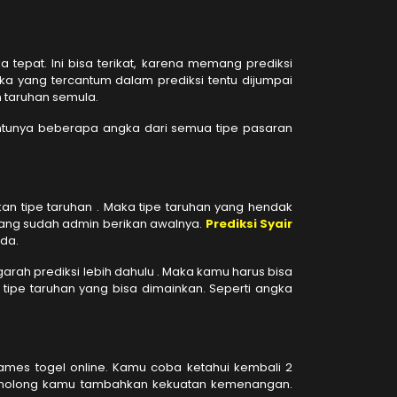
tepat. Ini bisa terikat, karena memang prediksi
a yang tercantum dalam prediksi tentu dijumpai
taruhan semula.
entunya beberapa angka dari semua tipe pasaran
kan tipe taruhan . Maka tipe taruhan yang hendak
 yang sudah admin berikan awalnya.
Prediksi Syair
da.
rah prediksi lebih dahulu . Maka kamu harus bisa
ipe taruhan yang bisa dimainkan. Seperti angka
ames togel online. Kamu coba ketahui kembali 2
 menolong kamu tambahkan kekuatan kemenangan.