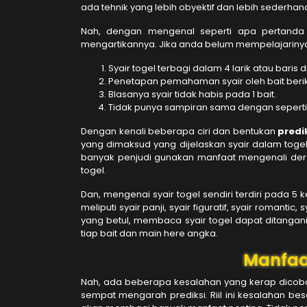
ada tehnik yang lebih obyektif dan lebih sederh
Nah, dengan mengenal seperti apa pertanda 
mengartikannya. Jika anda belum mempelajarinya, b
Syair togel terbagi dalam 4 larik atau baris d
Penetapan pemahaman syair oleh bait berik
BIasanya syair tidak habis pada 1 bait.
Tidak punya sampiran sama dengan seperti 
Dengan kenali beberapa ciri dan bentukan
predi
yang dimaksud yang dijelaskan syair dalam togel
banyak penjudi gunakan manfaat mengenali deret
togel.
Dan, mengenai syair togel sendiri terdiri pada 
meliputi syair panji, syair figuratif, syair roman
yang betul, membaca syair togel dapat ditangan
tiap bait dan main here angka.
Manfaat
Nah, ada beberapa kesalahan yang kerap dico
sempat mengarah prediksi. Riil ini kesalahan b