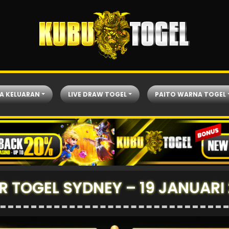
A KELUARAN
LIVE DRAW TOGEL
PAITO WARNA TOGEL
R TOGEL SYDNEY – 19 JANUARI