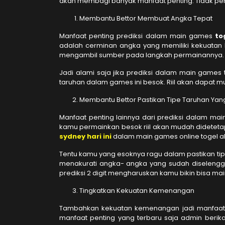
akan membagi banyak manfaat penting. Tidak perc
Membantu Bettor Membuat Angka Tepat
Manfaat penting prediksi dalam main games
to
adalah cerminan angka yang memiliki kekuatan 
mengambil sumber pada langkah permainannya. 
Jadi alami saja jika prediksi dalam main game
taruhan dalam games ini besok. Riil akan dapat
Membantu Bettor Pastikan Tipe Taruhan Yan
Manfaat penting lainnya dari prediksi dalam mai
kamu permainkan besok riil akan mudah didetetap
sydney hari ini
dalam main games online togel a
Tentu kamu yang esoknya ragu dalam pastikan tip
menakurati angka- angka yang sudah diselengga
prediksi 2 digit mengharuskan kamu bikin bisa main
Tingkatkan Kekuatan Kemenangan
Tambahkan kekuatan kemenangan jadi manfaat pe
manfaat penting yang terbaru saja admin beri