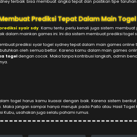
sydney terbaik bisa membuat angka tepat dan pastikan tipe taruha
Membuat Prediksi Tepat Dalam Main Toge
prediksi syair sdy
. Kamu tentu perlu kenali juga sistem membuat 
 dalam mainkan games ini. Ini dia sistem membuat prediksi togel s
embuat prediksi syair togel sydney tepat dalam main games online 
ibutuhkan oleh semua bettor. Karena kamu dalam main games onli
a togel
dengan cocok. Maka tanpa kontribusi langkah, admin bena
nya.
am togel harus kamu kuasai dengan baik. Karena sistem beriku
Maka jangan sampai hanya merujuk pada Paito atau Hasil Togel H
si Kubu, usahakan juga selalu pahami rumus.