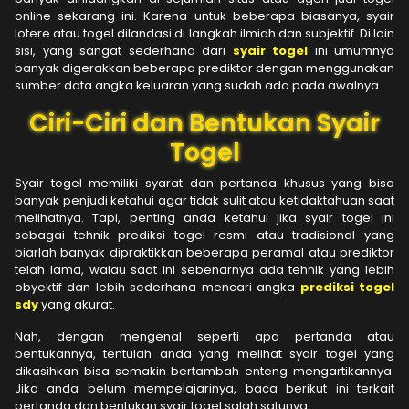
online sekarang ini. Karena untuk beberapa biasanya, syair
lotere atau togel dilandasi di langkah ilmiah dan subjektif. Di lain
sisi, yang sangat sederhana dari
syair togel
ini umumnya
banyak digerakkan beberapa prediktor dengan menggunakan
sumber data angka keluaran yang sudah ada pada awalnya.
Ciri-Ciri dan Bentukan Syair
Togel
Syair togel memiliki syarat dan pertanda khusus yang bisa
banyak penjudi ketahui agar tidak sulit atau ketidaktahuan saat
melihatnya. Tapi, penting anda ketahui jika syair togel ini
sebagai tehnik prediksi togel resmi atau tradisional yang
biarlah banyak dipraktikkan beberapa peramal atau prediktor
telah lama, walau saat ini sebenarnya ada tehnik yang lebih
obyektif dan lebih sederhana mencari angka
prediksi togel
sdy
yang akurat.
Nah, dengan mengenal seperti apa pertanda atau
bentukannya, tentulah anda yang melihat syair togel yang
dikasihkan bisa semakin bertambah enteng mengartikannya.
Jika anda belum mempelajarinya, baca berikut ini terkait
pertanda dan bentukan syair togel salah satunya: