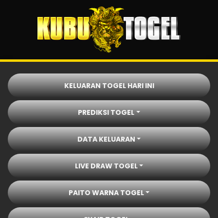
KELUARAN TOGEL HARI INI
PREDIKSI TOGEL
DATA KELUARAN
LIVE DRAW TOGEL
PAITO WARNA TOGEL