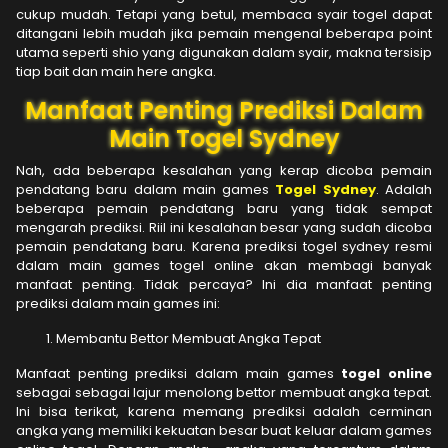
cukup mudah. Tetapi yang betul, membaca syair togel dapat
ditangani lebih mudah jika pemain mengenal beberapa point
utama seperti shio yang digunakan dalam syair, makna tersisip
tiap bait dan main here angka.
Manfaat Penting Prediksi Dalam
Main Togel Sydney
Nah, ada beberapa kesalahan yang kerap dicoba pemain
pendatang baru dalam main games
Togel Sydney
. Adalah
beberapa pemain pendatang baru yang tidak sempat
mengarah prediksi. Riil ini kesalahan besar yang sudah dicoba
pemain pendatang baru. Karena prediksi togel sydney resmi
dalam main games togel online akan membagi banyak
manfaat penting. Tidak percaya? Ini dia manfaat penting
prediksi dalam main games ini:
Membantu Bettor Membuat Angka Tepat
Manfaat penting prediksi dalam main games
togel online
sebagai sebagai lajur menolong bettor membuat angka tepat.
Ini bisa terikat, karena memang prediksi adalah cerminan
angka yang memiliki kekuatan besar buat keluar dalam games