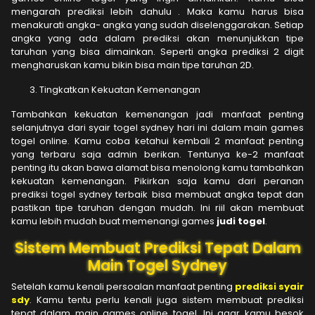
mengarah prediksi lebih dahulu . Maka kamu harus bisa
menakurati angka- angka yang sudah diselenggarakan. Setiap
angka yang ada dalam prediksi akan menunjukkan tipe
taruhan yang bisa dimainkan. Seperti angka prediksi 2 digit
mengharuskan kamu bikin bisa main tipe taruhan 2D.
Tingkatkan Kekuatan Kemenangan
Tambahkan kekuatan kemenangan jadi manfaat penting
selanjutnya dari syair togel sydney hari ini dalam main games
togel online. Kamu coba ketahui kembali 2 manfaat penting
yang terbaru saja admin berikan. Tentunya ke-2 manfaat
penting itu akan bawa alamat bisa menolong kamu tambahkan
kekuatan kemenangan. Pikirkan saja kamu dari peranan
prediksi togel sydney terbaik bisa membuat angka tepat dan
pastikan tipe taruhan dengan mudah. Ini riil akan membuat
kamu lebih mudah buat memenangi games
judi togel
.
Sistem Membuat Prediksi Tepat Dalam
Main Togel Sydney
Setelah kamu kenali persoalan manfaat penting
prediksi syair
sdy
. Kamu tentu perlu kenali juga sistem membuat prediksi
tepat dalam main games online togel. Ini agar kamu besok