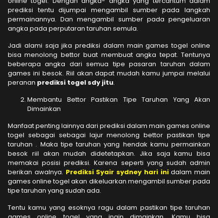
online togel. Dengan angka- angka yang tercantum dalam
prediksi tentu dijumpai mengambil sumber pada langkah
permainannya. Dan mengambil sumber pada pengeluaran
angka pada perputaran taruhan semula.
Jadi alami saja jika prediksi dalam main games togel online
bisa menolong bettor buat membuat angka tepat. Tentunya
beberapa angka dari semua tipe pasaran taruhan dalam
games ini besok. Riil akan dapat mudah kamu jumpai melalui
peranan
prediksi togel sdy jitu
.
Membantu Bettor Pastikan Tipe Taruhan Yang Akan
Dimainkan
Manfaat penting lainnya dari prediksi dalam main games online
togel sebagai sebagai lajur menolong bettor pastikan tipe
taruhan . Maka tipe taruhan yang hendak kamu permainkan
besok riil akan mudah didetetapkan. Jika saja kamu bisa
memakai posisi prediksi. Karena seperti yang sudah admin
berikan awalnya.
Prediksi Syair sydney hari ini
dalam main
games online togel akan dikeluarkan mengambil sumber pada
tipe taruhan yang sudah ada.
Tentu kamu yang esoknya ragu dalam pastikan tipe taruhan
games online togel yang ingin dimainkan. Kamu bisa