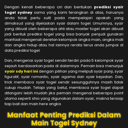
Dengan kenali beberapa ciri dan bentukan
prediksi syair
togel sydney
sama yang kami terangkan di atas, harusnya
anda tidak perlu sulit pada mempelajari apakah yang
dimaksud yang dijelaskan syair dalam togel. Umumnya, syair
yang dibuat oleh beberapa ahli atau master togel akan dibuat
jadi bentuk prediksi togel yang bisa banyak penjudi gunakan
manfaat mengenali deretan kelompok angka main, angka mati
dan angka hidup atau hal lainnya rerata terus anda jumpai di
data prediksi togel.
Dan, mengenai syair togel sendiri terdiri pada 5 kelompok syair
sejauh berdasarkan pada di dalamnya. Pemain bisa menunjuk
syair sdy hari ini
dengan pilihan yang meliputi syair panji, syair
figuratif, syair romantic, syair agama dan syair kejadian. Dan,
trick membaca syair togel sendir sesungguhnya masih tidak
cukup mudah. Tetapi yang betul, membaca syair togel dapat
ditangani lebih mudah jika pemain mengenal beberapa point
utama seperti shio yang digunakan dalam syair, makna tersisip
tiap bait dan main here angka.
Manfaat Penting Prediksi Dalam
Main Togel Sydney