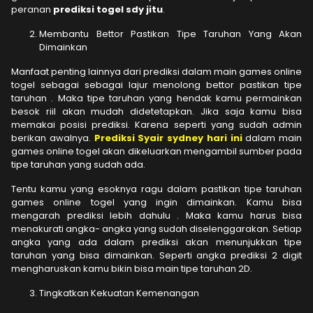
peranan
prediksi togel sdy jitu
.
Membantu Bettor Pastikan Tipe Taruhan Yang Akan
Dimainkan
Manfaat penting lainnya dari prediksi dalam main games online
togel sebagai sebagai lajur menolong bettor pastikan tipe
taruhan . Maka tipe taruhan yang hendak kamu permainkan
besok riil akan mudah didetetapkan. Jika saja kamu bisa
memakai posisi prediksi. Karena seperti yang sudah admin
berikan awalnya.
Prediksi Syair sydney hari ini
dalam main
games online togel akan dikeluarkan mengambil sumber pada
tipe taruhan yang sudah ada.
Tentu kamu yang esoknya ragu dalam pastikan tipe taruhan
games online togel yang ingin dimainkan. Kamu bisa
mengarah prediksi lebih dahulu . Maka kamu harus bisa
menakurati angka- angka yang sudah diselenggarakan. Setiap
angka yang ada dalam prediksi akan menunjukkan tipe
taruhan yang bisa dimainkan. Seperti angka prediksi 2 digit
mengharuskan kamu bikin bisa main tipe taruhan 2D.
Tingkatkan Kekuatan Kemenangan