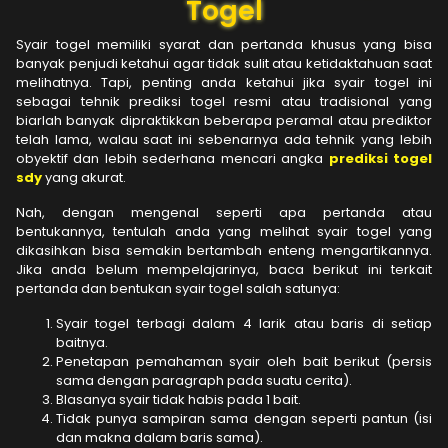
Togel
Syair togel memiliki syarat dan pertanda khusus yang bisa
banyak penjudi ketahui agar tidak sulit atau ketidaktahuan saat
melihatnya. Tapi, penting anda ketahui jika syair togel ini
sebagai tehnik prediksi togel resmi atau tradisional yang
biarlah banyak dipraktikkan beberapa peramal atau prediktor
telah lama, walau saat ini sebenarnya ada tehnik yang lebih
obyektif dan lebih sederhana mencari angka
prediksi togel
sdy
yang akurat.
Nah, dengan mengenal seperti apa pertanda atau
bentukannya, tentulah anda yang melihat syair togel yang
dikasihkan bisa semakin bertambah enteng mengartikannya.
Jika anda belum mempelajarinya, baca berikut ini terkait
pertanda dan bentukan syair togel salah satunya:
Syair togel terbagi dalam 4 larik atau baris di setiap
baitnya.
Penetapan pemahaman syair oleh bait berikut (persis
sama dengan paragraph pada suatu cerita).
BIasanya syair tidak habis pada 1 bait.
Tidak punya sampiran sama dengan seperti pantun (isi
dan makna dalam baris sama).