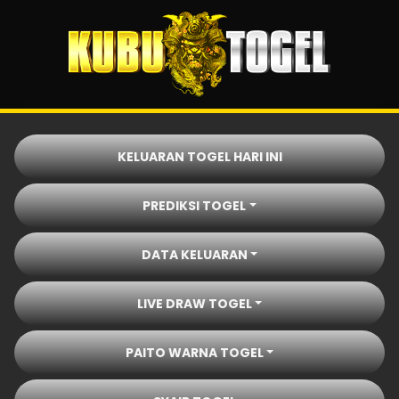
KELUARAN TOGEL HARI INI
PREDIKSI TOGEL
DATA KELUARAN
LIVE DRAW TOGEL
PAITO WARNA TOGEL