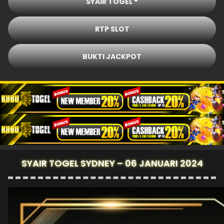
SYAIR TOGEL
RTP SLOT
BUKTI JACKPOT
SYAIR TOGEL SYDNEY – 06 JANUARI 2024