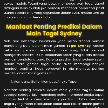
cukup mudah. Tetapi yang betul, membaca syair togel dapat
ditangani lebih mudah jika pemain mengenal beberapa point
utama seperti shio yang digunakan dalam syair, makna tersisip
tiap bait dan main here angka.
Manfaat Penting Prediksi Dalam
Main Togel Sydney
Nah, ada beberapa kesalahan yang kerap dicoba pemain
pendatang baru dalam main games
Togel Sydney
. Adalah
beberapa pemain pendatang baru yang tidak sempat
mengarah prediksi. Riil ini kesalahan besar yang sudah dicoba
pemain pendatang baru. Karena prediksi togel sydney resmi
dalam main games togel online akan membagi banyak
manfaat penting. Tidak percaya? Ini dia manfaat penting
prediksi dalam main games ini:
Membantu Bettor Membuat Angka Tepat
Manfaat penting prediksi dalam main games
togel online
sebagai sebagai lajur menolong bettor membuat angka tepat.
Ini bisa terikat, karena memang prediksi adalah cerminan
angka yang memiliki kekuatan besar buat keluar dalam games