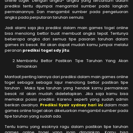
online togel. Dengan angka- angka yang tercantum dalam
prediksi tentu dijumpai mengambil sumber pada langkah
permainannya. Dan mengambil sumber pada pengeluaran
angka pada perputaran taruhan semula.
Jadi alami saja jika prediksi dalam main games togel online
bisa menolong bettor buat membuat angka tepat. Tentunya
beberapa angka dari semua tipe pasaran taruhan dalam
games ini besok. Riil akan dapat mudah kamu jumpai melalui
peranan
prediksi togel sdy jitu
.
Membantu Bettor Pastikan Tipe Taruhan Yang Akan
Dimainkan
Manfaat penting lainnya dari prediksi dalam main games online
togel sebagai sebagai lajur menolong bettor pastikan tipe
taruhan . Maka tipe taruhan yang hendak kamu permainkan
besok riil akan mudah didetetapkan. Jika saja kamu bisa
memakai posisi prediksi. Karena seperti yang sudah admin
berikan awalnya.
Prediksi Syair sydney hari ini
dalam main
games online togel akan dikeluarkan mengambil sumber pada
tipe taruhan yang sudah ada.
Tentu kamu yang esoknya ragu dalam pastikan tipe taruhan
games online togel yang ingin dimainkan. Kamu bisa