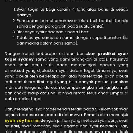
Syair togel terbagi dalam 4 larik atau baris di setiap
baitnya.
Penetapan pemahaman syair oleh bait berikut (persis
sama dengan paragraph pada suatu cerita).
BIasanya syair tidak habis pada 1 bait.
Tidak punya sampiran sama dengan seperti pantun (isi
dan makna dalam baris sama).
Dengan kenali beberapa ciri dan bentukan
prediksi syair
togel sydney
sama yang kami terangkan di atas, harusnya
anda tidak perlu sulit pada mempelajari apakah yang
dimaksud yang dijelaskan syair dalam togel. Umumnya, syair
yang dibuat oleh beberapa ahli atau master togel akan dibuat
jadi bentuk prediksi togel yang bisa banyak penjudi gunakan
manfaat mengenali deretan kelompok angka main, angka mati
dan angka hidup atau hal lainnya rerata terus anda jumpai di
data prediksi togel.
Dan, mengenai syair togel sendiri terdiri pada 5 kelompok syair
sejauh berdasarkan pada di dalamnya. Pemain bisa menunjuk
syair sdy hari ini
dengan pilihan yang meliputi syair panji, syair
figuratif, syair romantic, syair agama dan syair kejadian. Dan,
trick membaca syair togel sendir sesungguhnya masih tidak