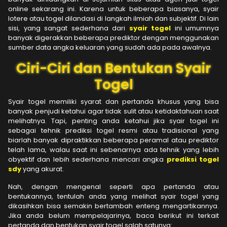
online sekarang ini. Karena untuk beberapa biasanya, syair
lotere atau togel dilandasi di langkah ilmiah dan subjektif. Di lain
sisi, yang sangat sederhana dari
syair togel
ini umumnya
banyak digerakkan beberapa prediktor dengan menggunakan
sumber data angka keluaran yang sudah ada pada awalnya.
Ciri-Ciri dan Bentukan Syair
Togel
Syair togel memiliki syarat dan pertanda khusus yang bisa
banyak penjudi ketahui agar tidak sulit atau ketidaktahuan saat
melihatnya. Tapi, penting anda ketahui jika syair togel ini
sebagai tehnik prediksi togel resmi atau tradisional yang
biarlah banyak dipraktikkan beberapa peramal atau prediktor
telah lama, walau saat ini sebenarnya ada tehnik yang lebih
obyektif dan lebih sederhana mencari angka
prediksi togel
sdy
yang akurat.
Nah, dengan mengenal seperti apa pertanda atau
bentukannya, tentulah anda yang melihat syair togel yang
dikasihkan bisa semakin bertambah enteng mengartikannya.
Jika anda belum mempelajarinya, baca berikut ini terkait
pertanda dan bentukan syair togel salah satunya: