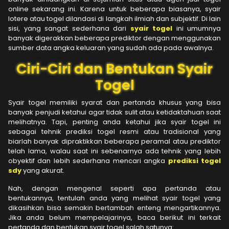
online sekarang ini. Karena untuk beberapa biasanya, syair
lotere atau togel dilandasi di langkah ilmiah dan subjektif. Di lain
sisi, yang sangat sederhana dari
syair togel
ini umumnya
banyak digerakkan beberapa prediktor dengan menggunakan
sumber data angka keluaran yang sudah ada pada awalnya.
Ciri-Ciri dan Bentukan Syair
Togel
Syair togel memiliki syarat dan pertanda khusus yang bisa
banyak penjudi ketahui agar tidak sulit atau ketidaktahuan saat
melihatnya. Tapi, penting anda ketahui jika syair togel ini
sebagai tehnik prediksi togel resmi atau tradisional yang
biarlah banyak dipraktikkan beberapa peramal atau prediktor
telah lama, walau saat ini sebenarnya ada tehnik yang lebih
obyektif dan lebih sederhana mencari angka
prediksi togel
sdy
yang akurat.
Nah, dengan mengenal seperti apa pertanda atau
bentukannya, tentulah anda yang melihat syair togel yang
dikasihkan bisa semakin bertambah enteng mengartikannya.
Jika anda belum mempelajarinya, baca berikut ini terkait
pertanda dan bentukan syair togel salah satunya: