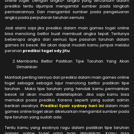
online togel. Dengan angka- angka yang tercantum dalam
prediksi tentu dijumpai mengambil sumber pada langkah
permainannya. Dan mengambil sumber pada pengeluaran
angka pada perputaran taruhan semula.
Jadi alami saja jika prediksi dalam main games togel online
bisa menolong bettor buat membuat angka tepat. Tentunya
beberapa angka dari semua tipe pasaran taruhan dalam
games ini besok. Riil akan dapat mudah kamu jumpai melalui
peranan
prediksi togel sdy jitu
.
Membantu Bettor Pastikan Tipe Taruhan Yang Akan
Dimainkan
Manfaat penting lainnya dari prediksi dalam main games online
togel sebagai sebagai lajur menolong bettor pastikan tipe
taruhan . Maka tipe taruhan yang hendak kamu permainkan
besok riil akan mudah didetetapkan. Jika saja kamu bisa
memakai posisi prediksi. Karena seperti yang sudah admin
berikan awalnya.
Prediksi Syair sydney hari ini
dalam main
games online togel akan dikeluarkan mengambil sumber pada
tipe taruhan yang sudah ada.
Tentu kamu yang esoknya ragu dalam pastikan tipe taruhan
games online togel yang ingin dimainkan. Kamu bisa