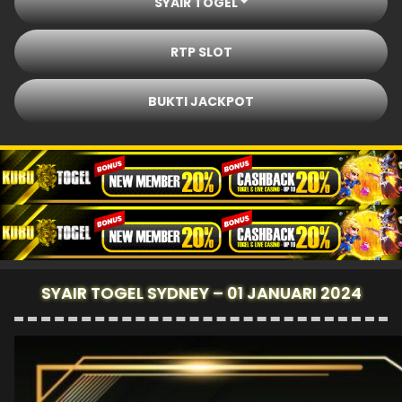
SYAIR TOGEL
RTP SLOT
BUKTI JACKPOT
SYAIR TOGEL SYDNEY – 01 JANUARI 2024