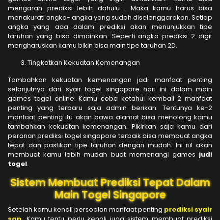
mengarah prediksi lebih dahulu . Maka kamu harus bisa
menakurati angka- angka yang sudah diselenggarakan. Setiap
angka yang ada dalam prediksi akan menunjukkan tipe
taruhan yang bisa dimainkan. Seperti angka prediksi 2 digit
mengharuskan kamu bikin bisa main tipe taruhan 2D.
Tingkatkan Kekuatan Kemenangan
Tambahkan kekuatan kemenangan jadi manfaat penting
selanjutnya dari syair togel singapore hari ini dalam main
games togel online. Kamu coba ketahui kembali 2 manfaat
penting yang terbaru saja admin berikan. Tentunya ke-2
manfaat penting itu akan bawa alamat bisa menolong kamu
tambahkan kekuatan kemenangan. Pikirkan saja kamu dari
peranan prediksi togel singapore terbaik bisa membuat angka
tepat dan pastikan tipe taruhan dengan mudah. Ini riil akan
membuat kamu lebih mudah buat memenangi games
judi
togel
.
Sistem Membuat Prediksi Tepat Dalam
Main Togel Singapore
Setelah kamu kenali persoalan manfaat penting
prediksi syair
sgp
. Kamu tentu perlu kenali juga sistem membuat prediksi