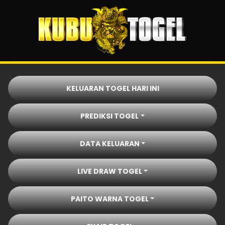
KELUARAN TOGEL HARI INI
PREDIKSI TOGEL
DATA KELUARAN
LIVE DRAW TOGEL
PAITO WARNA TOGEL