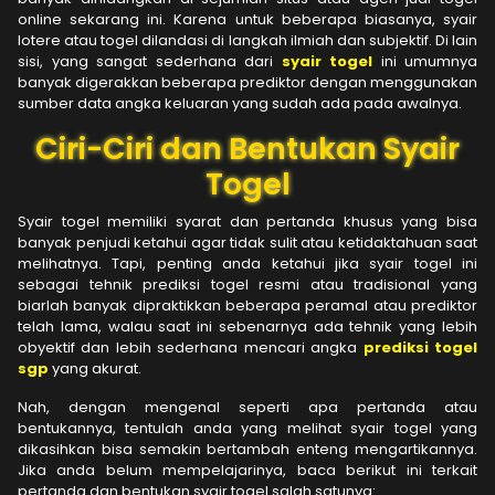
online sekarang ini. Karena untuk beberapa biasanya, syair
lotere atau togel dilandasi di langkah ilmiah dan subjektif. Di lain
sisi, yang sangat sederhana dari
syair togel
ini umumnya
banyak digerakkan beberapa prediktor dengan menggunakan
sumber data angka keluaran yang sudah ada pada awalnya.
Ciri-Ciri dan Bentukan Syair
Togel
Syair togel memiliki syarat dan pertanda khusus yang bisa
banyak penjudi ketahui agar tidak sulit atau ketidaktahuan saat
melihatnya. Tapi, penting anda ketahui jika syair togel ini
sebagai tehnik prediksi togel resmi atau tradisional yang
biarlah banyak dipraktikkan beberapa peramal atau prediktor
telah lama, walau saat ini sebenarnya ada tehnik yang lebih
obyektif dan lebih sederhana mencari angka
prediksi togel
sgp
yang akurat.
Nah, dengan mengenal seperti apa pertanda atau
bentukannya, tentulah anda yang melihat syair togel yang
dikasihkan bisa semakin bertambah enteng mengartikannya.
Jika anda belum mempelajarinya, baca berikut ini terkait
pertanda dan bentukan syair togel salah satunya: