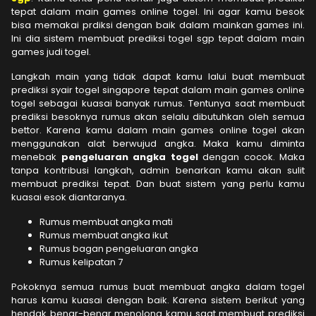
tepat dalam main games online togel. Ini agar kamu besok
bisa memakai prdiksi dengan baik dalam mainkan games ini.
Ini dia sistem membuat prediksi togel sgp tepat dalam main
games judi togel.
Langkah main yang tidak dapat kamu lalui buat membuat
prediksi syair togel singapore tepat dalam main games online
togel sebagai kuasai banyak rumus. Tentunya saat membuat
prediksi besoknya rumus akan selalu dibutuhkan oleh semua
bettor. Karena kamu dalam main games online togel akan
menggunakan alat berwujud angka. Maka kamu diminta
menebak
pengeluaran angka togel
dengan cocok. Maka
tanpa kontribusi langkah, admin benarkan kamu akan sulit
membuat prediksi tepat. Dan buat sistem yang perlu kamu
kuasai esok diantaranya.
Rumus membuat angka mati
Rumus membuat angka ikut
Rumus bagan pengeluaran angka
Rumus kelipatan 7
Pokoknya semua rumus buat membuat angka dalam togel
harus kamu kuasai dengan baik. Karena sistem berikut yang
hendak benar-benar menolong kamu saat membuat prediksi