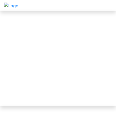
Keluaran Togel Hari Ini
Prediksi Togel
Data Keluaran
Live Draw Togel
Paito Warna Togel
Syair Togel
RTP Slot
Bukti JACKPOT