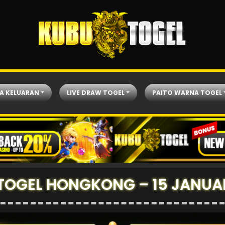
A KELUARAN
LIVE DRAW TOGEL
PAITO WARNA TOGEL
 TOGEL HONGKONG – 15 JANUAR