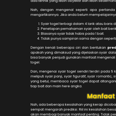
ada tehnik yang lebih obyektif dan lebih sederh
Nah, dengan mengenal seperti apa pertanda 
mengartikannya. Jika anda belum mempelajarinya, b
Syair togel terbagi dalam 4 larik atau baris d
Penetapan pemahaman syair oleh bait berik
BIasanya syair tidak habis pada 1 bait.
Tidak punya sampiran sama dengan seperti 
Dengan kenali beberapa ciri dan bentukan
pred
apakah yang dimaksud yang dijelaskan syair dalam
bisa banyak penjudi gunakan manfaat mengenali d
togel.
Dan, mengenai syair togel sendiri terdiri pada
meliputi syair panji, syair figuratif, syair roman
yang betul, membaca syair togel dapat ditangan
tiap bait dan main here angka.
Manfaat 
Nah, ada beberapa kesalahan yang kerap dicob
sempat mengarah prediksi. Riil ini kesalahan be
akan membagi banyak manfaat penting. Tidak perc