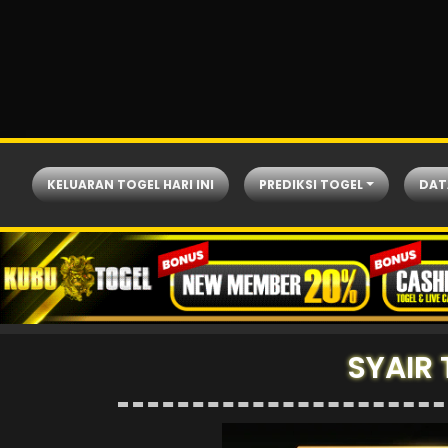
KELUARAN TOGEL HARI INI
PREDIKSI TOGEL
DAT
SYAIR