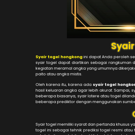
Syair
Syair togel hongkong
ini dapat Anda peroleh s
syair togel dapat diartikan sebagai rangkuman d
kegiatan meramal angka yang umumnya dikerjakan 
paito atau angka mistis.
Oleh karena itu, karena ada
syair togel hongkon
hasil keluaran angka agar lebih akurat. Sampai, sy
beberapa biasanya, syair lotere atau togel dilandas
beberapa prediktor dengan menggunakan sumber
Syair togel memiliki syarat dan pertanda khusus ya
togel ini sebagai tehnik prediksi togel resmi ata