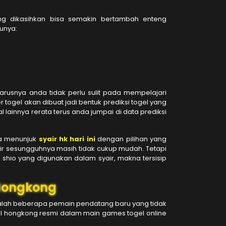
ng dikasihkan bisa semakin bertambah enteng
tunya:
rusnya anda tidak perlu sulit pada mempelajari
togel akan dibuat jadi bentuk prediksi togel yang
ainnya rerata terus anda jumpai di data prediksi
sa menunjuk
syair hk hari ini
dengan pilihan yang
sendir sesungguhnya masih tidak cukup mudah. Tetapi
shio yang digunakan dalam syair, makna tersisip
 Hongkong
alah beberapa pemain pendatang baru yang tidak
gel hongkong resmi dalam main games togel online