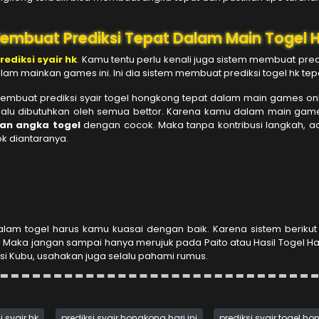
embuat Prediksi Tepat Dalam Main Togel
rediksi syair hk
. Kamu tentu perlu kenali juga sistem membuat pred
m mainkan games ini. Ini dia sistem membuat prediksi togel hk tep
membuat prediksi syair togel hongkong tepat dalam main games onl
lalu dibutuhkan oleh semua bettor. Karena kamu dalam main game
an angka togel
dengan cocok. Maka tanpa kontribusi langkah, a
ok diantaranya.
am togel harus kamu kuasai dengan baik. Karena sistem beriku
Maka jangan sampai hanya merujuk pada Paito atau Hasil Togel Har
si Kubu, usahakan juga selalu pahami rumus.
i syair hk
prediksi syair hongkong hari ini
prediksi syair togel h