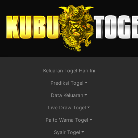
Keluaran Togel Hari Ini
Prediksi Togel
Data Keluaran
Live Draw Togel
Paito Warna Togel
Syair Togel