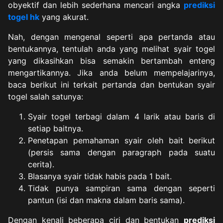
obyektif dan lebih sederhana mencari angka
prediksi
togel hk
yang akurat.
Nah, dengan mengenal seperti apa pertanda atau
bentukannya, tentulah anda yang melihat syair togel
yang dikasihkan bisa semakin bertambah enteng
mengartikannya. Jika anda belum mempelajarinya,
baca berikut ini terkait pertanda dan bentukan syair
togel salah satunya:
Syair togel terbagi dalam 4 larik atau baris di
setiap baitnya.
Penetapan pemahaman syair oleh bait berikut
(persis sama dengan paragraph pada suatu
cerita).
BIasanya syair tidak habis pada 1 bait.
Tidak punya sampiran sama dengan seperti
pantun (isi dan makna dalam baris sama).
Dengan kenali beberapa ciri dan bentukan
prediksi