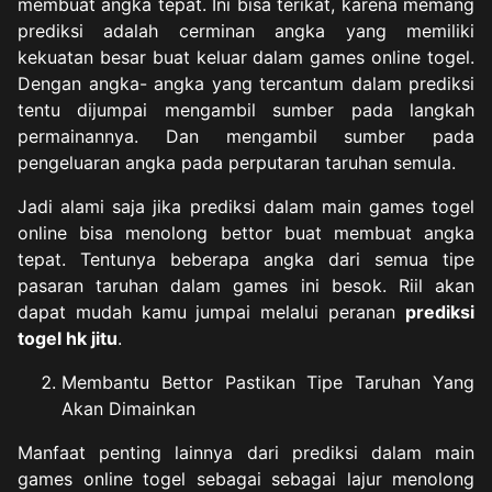
membuat angka tepat. Ini bisa terikat, karena memang
prediksi adalah cerminan angka yang memiliki
kekuatan besar buat keluar dalam games online togel.
Dengan angka- angka yang tercantum dalam prediksi
tentu dijumpai mengambil sumber pada langkah
permainannya. Dan mengambil sumber pada
pengeluaran angka pada perputaran taruhan semula.
Jadi alami saja jika prediksi dalam main games togel
online bisa menolong bettor buat membuat angka
tepat. Tentunya beberapa angka dari semua tipe
pasaran taruhan dalam games ini besok. Riil akan
dapat mudah kamu jumpai melalui peranan
prediksi
togel hk jitu
.
Membantu Bettor Pastikan Tipe Taruhan Yang
Akan Dimainkan
Manfaat penting lainnya dari prediksi dalam main
games online togel sebagai sebagai lajur menolong