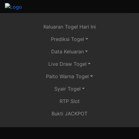
Keluaran Togel Hari Ini
Prediksi Togel
Data Keluaran
Live Draw Togel
Paito Warna Togel
Syair Togel
RTP Slot
Bukti JACKPOT