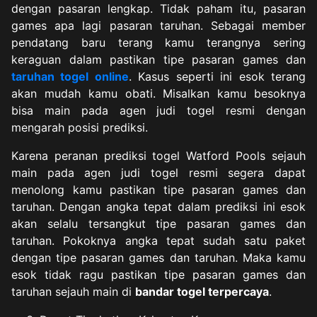
dengan pasaran lengkap. Tidak paham itu, pasaran
games apa lagi pasaran taruhan. Sebagai member
pendatang baru terang kamu terangnya sering
keraguan dalam pastikan tipe pasaran games dan
taruhan togel online
. Kasus seperti ini esok terang
akan mudah kamu obati. Misalkan kamu besoknya
bisa main pada agen judi togel resmi dengan
mengarah posisi prediksi.
Karena peranan prediksi togel Watford Pools sejauh
main pada agen judi togel resmi segera dapat
menolong kamu pastikan tipe pasaran games dan
taruhan. Dengan angka tepat dalam prediksi ini esok
akan selalu tersangkut tipe pasaran games dan
taruhan. Pokoknya angka tepat sudah satu paket
dengan tipe pasaran games dan taruhan. Maka kamu
esok tidak ragu pastikan tipe pasaran games dan
taruhan sejauh main di
bandar togel terpercaya
.