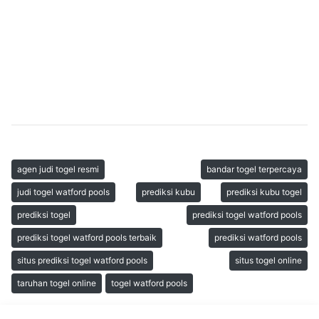
Kamu awalannya sudah jelas kenali manfaat awalnya
membagi deskripsi angka tepat. Kebalikannya manfaat
ke-2 membantu pastikan tipe pasaran games dan
taruhan. Jika 2 keunggulan itu bisa kamu punyai
sejauh main pada agen judi togel resmi. Jelasnya
kemenangan akan dapat mudah kamu miliki bukan?
Tags :
agen judi togel resmi
bandar togel terpercaya
judi togel watford pools
prediksi kubu
prediksi kubu togel
prediksi togel
prediksi togel watford pools
prediksi togel watford pools terbaik
prediksi watford pools
situs prediksi togel watford pools
situs togel online
taruhan togel online
togel watford pools