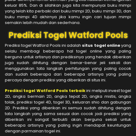
keluar 85%. Dan di silahkan juga kita mempunyai buku mimpi
yang telah kita perbaiki dari buku mimpi 2D, buku mimpi 3D, dan
buku mimpi 4D akhirnya jika kamu ingin cari tujuan mimpi
semakin lebih mudah dan sederhana.
Prediksi Togel Watford Pools
Prediksi togel Watford Pools ini adalah
situs togel online
yang
selalu membagi beberapa hal togel online yang paling
berguna untuk artisnya dan prediksinya yang hendak diberikan
juga sudah dihitung dengan benar-benar jeli sekali dan
menggunakan tata langkah perhitungan yang paling cocok
dan sudah beberapa dari beberapa artisnya yang paling
percaya dengan prediksi yang diberikan di situs ini.
Prediksi togel Watford Pools terbaik
ini meliputi invest togel
2D, angka bermain 2D, angka tepat 2D, angka mistis, angka
tolak, prediksi togel 4D, togel 3D, keluaran shio dan gabungan
2D. Prediksi yang diberikan ini semua sudah dihitung dengan
tata langkah yang sama sesuai dan cocok jadi prediksi yang
diberikan ini sangat terbukti akan berguna sekali untuk
beberapa artisnya yang paling ingin mendapat keuntungan
dengan parmainan togel ini.