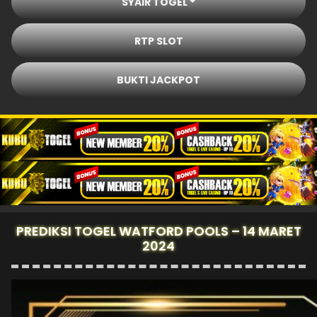
SYAIR TOGEL
RTP SLOT
BUKTI JACKPOT
PREDIKSI TOGEL WATFORD POOLS – 14 MARET
2024