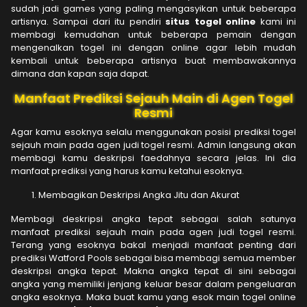
sudah jadi games yang paling mengasyikan untuk beberapa
artisnya. Sampai dari itu pendiri
situs
togel online
kami ini
membagi kemudahan untuk beberapa pemain dengan
mengenalkan togel ini dengan online agar lebih mudah
kembali untuk beberapa artisnya buat membawakannya
dimana dan kapan saja dapat.
Manfaat Prediksi Sejauh Main di Agen Togel
Resmi
Agar kamu esoknya selalu menggunakan posisi prediksi togel
sejauh main pada agen judi togel resmi. Admin langsung akan
membagi kamu deskripsi faedahnya secara jelas. Ini dia
manfaat prediksi yang harus kamu ketahui esoknya.
Membagikan Deskripsi Angka Jitu dan Akurat
Membagi deskripsi angka tepat sebagai salah satunya
manfaat prediksi sejauh main pada agen judi togel resmi.
Terang yang esoknya bakal menjadi manfaat penting dari
prediksi Watford Pools sebagai bisa membagi semua member
deskripsi angka tepat. Makna angka tepat di sini sebagai
angka yang memiliki jenjang keluar besar dalam pengeluaran
angka esoknya. Maka buat kamu yang esok main togel online