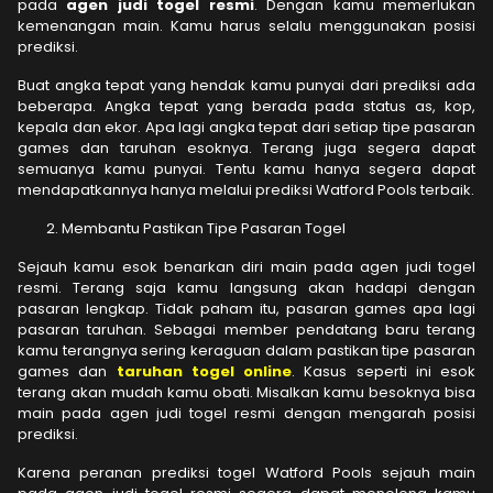
pada
agen judi togel resmi
. Dengan kamu memerlukan
kemenangan main. Kamu harus selalu menggunakan posisi
prediksi.
Buat angka tepat yang hendak kamu punyai dari prediksi ada
beberapa. Angka tepat yang berada pada status as, kop,
kepala dan ekor. Apa lagi angka tepat dari setiap tipe pasaran
games dan taruhan esoknya. Terang juga segera dapat
semuanya kamu punyai. Tentu kamu hanya segera dapat
mendapatkannya hanya melalui prediksi Watford Pools terbaik.
Membantu Pastikan Tipe Pasaran Togel
Sejauh kamu esok benarkan diri main pada agen judi togel
resmi. Terang saja kamu langsung akan hadapi dengan
pasaran lengkap. Tidak paham itu, pasaran games apa lagi
pasaran taruhan. Sebagai member pendatang baru terang
kamu terangnya sering keraguan dalam pastikan tipe pasaran
games dan
taruhan togel online
. Kasus seperti ini esok
terang akan mudah kamu obati. Misalkan kamu besoknya bisa
main pada agen judi togel resmi dengan mengarah posisi
prediksi.
Karena peranan prediksi togel Watford Pools sejauh main