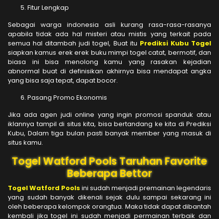
Fitur Lengkap
Sebagai warga indonesia asli kurang rasa-rasa-rasanya
apabila tidak ada hal misteri atau mistis yang terkait pada
semua hal ditambah judi togel, Buat itu
Prediksi Kubu
Togel
siapkan kamus erek erek buku mimpi togel catat, bermotif, dan
biasa ini bisa menolong kamu yang rasakan kejadian
abnormal buat di definisikan akhirnya bisa mendapat angka
yang bisa saja tepat, dapat bocor.
Pasang Promo Ekonomis
Jika ada agen judi online yang ingin promosi spanduk atau
iklannya tampil di situs kita, bisa bertandang ke kita di Prediksi
Kubu, Dalam tiga bulan pasti banyak member yang masuk di
situs kamu.
Togel Watford Pools Taruhan Favorite
Beberapa Bettor
Togel Watford Pools
ini sudah menjadi premainan legendaris
yang sudah banyak dikenali sejak dulu sampai sekarang ini
oleh beberapa kelompok orangtua. Maka tidak dapat dibantah
kembali jika togel ini sudah menjadi permainan terbaik dan