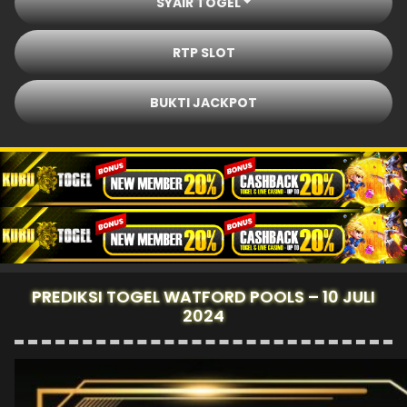
SYAIR TOGEL
RTP SLOT
BUKTI JACKPOT
PREDIKSI TOGEL WATFORD POOLS – 10 JULI
2024