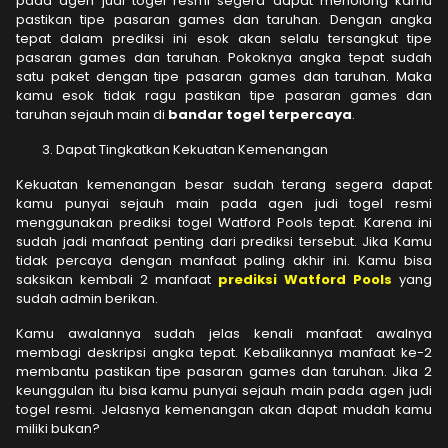
pada agen judi togel resmi segera dapat menolong kamu
pastikan tipe pasaran games dan taruhan. Dengan angka
tepat dalam prediksi ini esok akan selalu tersangkut tipe
pasaran games dan taruhan. Pokoknya angka tepat sudah
satu paket dengan tipe pasaran games dan taruhan. Maka
kamu esok tidak ragu pastikan tipe pasaran games dan
taruhan sejauh main di
bandar togel terpercaya
.
Dapat Tingkatkan Kekuatan Kemenangan
Kekuatan kemenangan besar sudah terang segera dapat
kamu punyai sejauh main pada agen judi togel resmi
menggunakan prediksi togel Watford Pools tepat. Karena ini
sudah jadi manfaat penting dari prediksi tersebut. Jika Kamu
tidak percaya dengan manfaat paling akhir ini. Kamu bisa
saksikan kembali 2 manfaat
prediksi Watford Pools
yang
sudah admin berikan.
Kamu awalannya sudah jelas kenali manfaat awalnya
membagi deskripsi angka tepat. Kebalikannya manfaat ke-2
membantu pastikan tipe pasaran games dan taruhan. Jika 2
keunggulan itu bisa kamu punyai sejauh main pada agen judi
togel resmi. Jelasnya kemenangan akan dapat mudah kamu
miliki bukan?