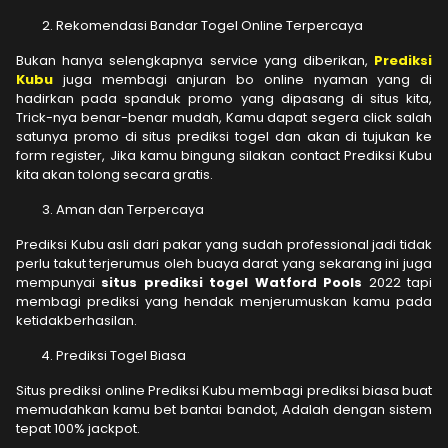
Rekomendasi Bandar Togel Online Terpercaya
Bukan hanya selengkapnya service yang diberikan,
Prediksi
Kubu
juga membagi anjuran bo online nyaman yang di
hadirkan pada spanduk promo yang dipasang di situs kita,
Trick-nya benar-benar mudah, Kamu dapat segera click salah
satunya promo di situs prediksi togel dan akan di tujukan ke
form register, Jika kamu bingung silakan contact Prediksi Kubu
kita akan tolong secara gratis.
Aman dan Terpercaya
Prediksi Kubu asli dari pakar yang sudah professional jadi tidak
perlu takut terjerumus oleh buaya darat yang sekarang ini juga
mempunyai
situs prediksi togel Watford Pools
2022 tapi
membagi prediksi yang hendak menjerumuskan kamu pada
ketidakberhasilan.
Prediksi Togel Biasa
Situs prediksi online Prediksi Kubu membagi prediksi biasa buat
memudahkan kamu bet bantai bandot, Adalah dengan sistem
tepat 100% jackpot.