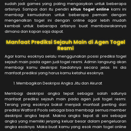
sudah jadi games yang paling mengasyikan untuk beberapa
artisnya. Sampai dari itu pendiri
situs
togel online
kami ini
membagi kemudahan untuk beberapa pemain dengan
mengenalkan togel ini dengan online agar lebih mudah
kembali untuk beberapa artisnya buat membawakannya
dimana dan kapan saja dapat.
Manfaat Prediksi Sejauh Main di Agen Togel
Resmi
Agar kamu esoknya selalu menggunakan posisi prediksi togel
sejauh main pada agen judi togel resmi. Admin langsung akan
membagi kamu deskripsi faedahnya secara jelas. Ini dia
manfaat prediksi yang harus kamu ketahui esoknya.
Membagikan Deskripsi Angka Jitu dan Akurat
Membagi deskripsi angka tepat sebagai salah satunya
manfaat prediksi sejauh main pada agen judi togel resmi.
Terang yang esoknya bakal menjadi manfaat penting dari
prediksi Watford Pools sebagai bisa membagi semua member
deskripsi angka tepat. Makna angka tepat di sini sebagai
angka yang memiliki jenjang keluar besar dalam pengeluaran
angka esoknya. Maka buat kamu yang esok main togel online