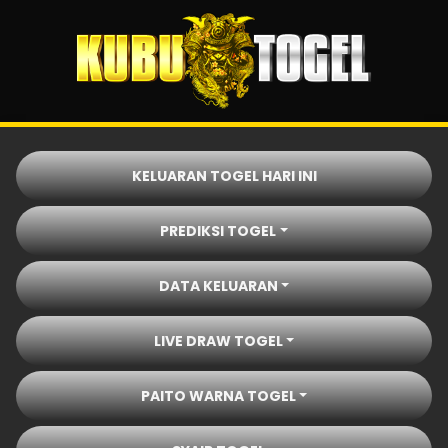
KELUARAN TOGEL HARI INI
PREDIKSI TOGEL
DATA KELUARAN
LIVE DRAW TOGEL
PAITO WARNA TOGEL