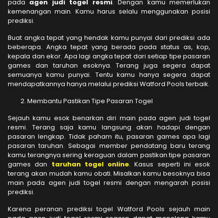
pada
agen judi togel resmi
. Dengan kamu memerlukan
kemenangan main. Kamu harus selalu menggunakan posisi
prediksi.
Buat angka tepat yang hendak kamu punyai dari prediksi ada
beberapa. Angka tepat yang berada pada status as, kop,
kepala dan ekor. Apa lagi angka tepat dari setiap tipe pasaran
games dan taruhan esoknya. Terang juga segera dapat
semuanya kamu punyai. Tentu kamu hanya segera dapat
mendapatkannya hanya melalui prediksi Watford Pools terbaik.
Membantu Pastikan Tipe Pasaran Togel
Sejauh kamu esok benarkan diri main pada agen judi togel
resmi. Terang saja kamu langsung akan hadapi dengan
pasaran lengkap. Tidak paham itu, pasaran games apa lagi
pasaran taruhan. Sebagai member pendatang baru terang
kamu terangnya sering keraguan dalam pastikan tipe pasaran
games dan
taruhan togel online
. Kasus seperti ini esok
terang akan mudah kamu obati. Misalkan kamu besoknya bisa
main pada agen judi togel resmi dengan mengarah posisi
prediksi.
Karena peranan prediksi togel Watford Pools sejauh main