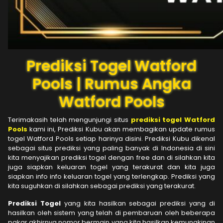
Prediksi Togel Watford
Pools | Rumus Angka
Watford Pools
Terimakasih telah mengunjungi situs
prediksi togel Watford
Pools
kami ini, Prediksi Kubu akan membagikan update rumus
togel Watford Pools setiap harinya disini. Prediksi Kubu dikenal
sebagai situs prediksi yang paling banyak di Indonesia di sini
kita menyajikan prediksi togel dengan free dan di silahkan kita
juga siapkan keluaran togel yang terakurat dan kita juga
siapkan info info keluaran togel yang terlengkap. Prediksi yang
kita suguhkan di silahkan sebagai prediksi yang terakurat.
Prediksi
Togel
yang kita hasilkan sebagai prediksi yang di
hasilkan oleh sistem yang telah di pembaruan oleh beberapa
pakar akhirnya nomor bermain yang kita hasilkan kemungkinan