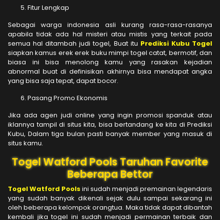
Fitur Lengkap
Sebagai warga indonesia asli kurang rasa-rasa-rasanya
apabila tidak ada hal misteri atau mistis yang terkait pada
semua hal ditambah judi togel, Buat itu
Prediksi Kubu
Togel
siapkan kamus erek erek buku mimpi togel catat, bermotif, dan
biasa ini bisa menolong kamu yang rasakan kejadian
abnormal buat di definisikan akhirnya bisa mendapat angka
yang bisa saja tepat, dapat bocor.
Pasang Promo Ekonomis
Jika ada agen judi online yang ingin promosi spanduk atau
iklannya tampil di situs kita, bisa bertandang ke kita di Prediksi
Kubu, Dalam tiga bulan pasti banyak member yang masuk di
situs kamu.
Togel Watford Pools Taruhan Favorite
Beberapa Bettor
Togel Watford Pools
ini sudah menjadi premainan legendaris
yang sudah banyak dikenali sejak dulu sampai sekarang ini
oleh beberapa kelompok orangtua. Maka tidak dapat dibantah
kembali jika togel ini sudah menjadi permainan terbaik dan