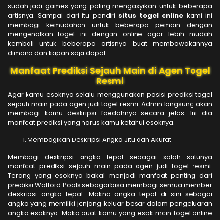
sudah jadi games yang paling mengasyikan untuk beberapa
artisnya. Sampai dari itu pendiri
situs
togel online
kami ini
membagi kemudahan untuk beberapa pemain dengan
mengenalkan togel ini dengan online agar lebih mudah
kembali untuk beberapa artisnya buat membawakannya
dimana dan kapan saja dapat.
Manfaat Prediksi Sejauh Main di Agen Togel
Resmi
Agar kamu esoknya selalu menggunakan posisi prediksi togel
sejauh main pada agen judi togel resmi. Admin langsung akan
membagi kamu deskripsi faedahnya secara jelas. Ini dia
manfaat prediksi yang harus kamu ketahui esoknya.
Membagikan Deskripsi Angka Jitu dan Akurat
Membagi deskripsi angka tepat sebagai salah satunya
manfaat prediksi sejauh main pada agen judi togel resmi.
Terang yang esoknya bakal menjadi manfaat penting dari
prediksi Watford Pools sebagai bisa membagi semua member
deskripsi angka tepat. Makna angka tepat di sini sebagai
angka yang memiliki jenjang keluar besar dalam pengeluaran
angka esoknya. Maka buat kamu yang esok main togel online