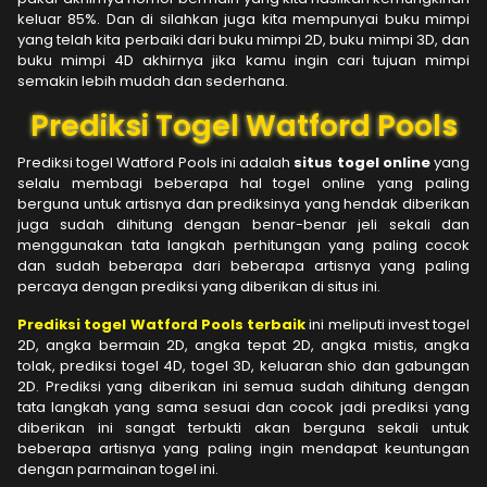
keluar 85%. Dan di silahkan juga kita mempunyai buku mimpi
yang telah kita perbaiki dari buku mimpi 2D, buku mimpi 3D, dan
buku mimpi 4D akhirnya jika kamu ingin cari tujuan mimpi
semakin lebih mudah dan sederhana.
Prediksi Togel Watford Pools
Prediksi togel Watford Pools ini adalah
situs togel online
yang
selalu membagi beberapa hal togel online yang paling
berguna untuk artisnya dan prediksinya yang hendak diberikan
juga sudah dihitung dengan benar-benar jeli sekali dan
menggunakan tata langkah perhitungan yang paling cocok
dan sudah beberapa dari beberapa artisnya yang paling
percaya dengan prediksi yang diberikan di situs ini.
Prediksi togel Watford Pools terbaik
ini meliputi invest togel
2D, angka bermain 2D, angka tepat 2D, angka mistis, angka
tolak, prediksi togel 4D, togel 3D, keluaran shio dan gabungan
2D. Prediksi yang diberikan ini semua sudah dihitung dengan
tata langkah yang sama sesuai dan cocok jadi prediksi yang
diberikan ini sangat terbukti akan berguna sekali untuk
beberapa artisnya yang paling ingin mendapat keuntungan
dengan parmainan togel ini.