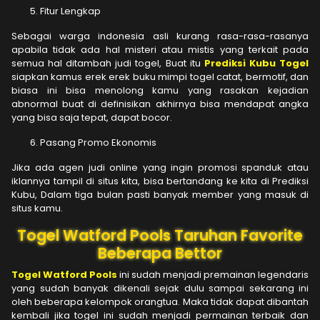
Fitur Lengkap
Sebagai warga indonesia asli kurang rasa-rasa-rasanya
apabila tidak ada hal misteri atau mistis yang terkait pada
semua hal ditambah judi togel, Buat itu
Prediksi Kubu
Togel
siapkan kamus erek erek buku mimpi togel catat, bermotif, dan
biasa ini bisa menolong kamu yang rasakan kejadian
abnormal buat di definisikan akhirnya bisa mendapat angka
yang bisa saja tepat, dapat bocor.
Pasang Promo Ekonomis
Jika ada agen judi online yang ingin promosi spanduk atau
iklannya tampil di situs kita, bisa bertandang ke kita di Prediksi
Kubu, Dalam tiga bulan pasti banyak member yang masuk di
situs kamu.
Togel Watford Pools Taruhan Favorite
Beberapa Bettor
Togel Watford Pools
ini sudah menjadi premainan legendaris
yang sudah banyak dikenali sejak dulu sampai sekarang ini
oleh beberapa kelompok orangtua. Maka tidak dapat dibantah
kembali jika togel ini sudah menjadi permainan terbaik dan