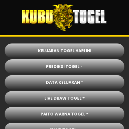
KELUARAN TOGEL HARI INI
PREDIKSI TOGEL
DATA KELUARAN
LIVE DRAW TOGEL
PAITO WARNA TOGEL