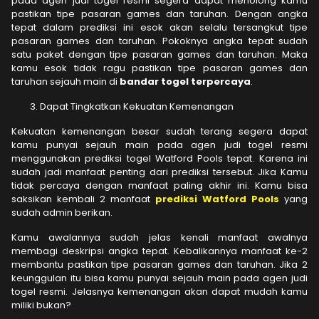
pada agen judi togel resmi segera dapat menolong kamu
pastikan tipe pasaran games dan taruhan. Dengan angka
tepat dalam prediksi ini esok akan selalu tersangkut tipe
pasaran games dan taruhan. Pokoknya angka tepat sudah
satu paket dengan tipe pasaran games dan taruhan. Maka
kamu esok tidak ragu pastikan tipe pasaran games dan
taruhan sejauh main di
bandar togel terpercaya
.
Dapat Tingkatkan Kekuatan Kemenangan
Kekuatan kemenangan besar sudah terang segera dapat
kamu punyai sejauh main pada agen judi togel resmi
menggunakan prediksi togel Watford Pools tepat. Karena ini
sudah jadi manfaat penting dari prediksi tersebut. Jika Kamu
tidak percaya dengan manfaat paling akhir ini. Kamu bisa
saksikan kembali 2 manfaat
prediksi Watford Pools
yang
sudah admin berikan.
Kamu awalannya sudah jelas kenali manfaat awalnya
membagi deskripsi angka tepat. Kebalikannya manfaat ke-2
membantu pastikan tipe pasaran games dan taruhan. Jika 2
keunggulan itu bisa kamu punyai sejauh main pada agen judi
togel resmi. Jelasnya kemenangan akan dapat mudah kamu
miliki bukan?