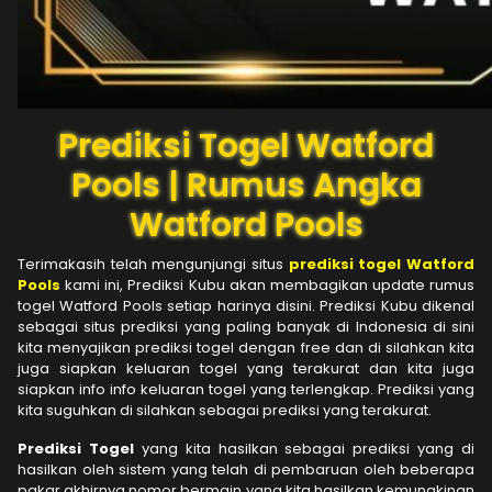
Prediksi Togel Watford
Pools | Rumus Angka
Watford Pools
Terimakasih telah mengunjungi situs
prediksi togel Watford
Pools
kami ini, Prediksi Kubu akan membagikan update rumus
togel Watford Pools setiap harinya disini. Prediksi Kubu dikenal
sebagai situs prediksi yang paling banyak di Indonesia di sini
kita menyajikan prediksi togel dengan free dan di silahkan kita
juga siapkan keluaran togel yang terakurat dan kita juga
siapkan info info keluaran togel yang terlengkap. Prediksi yang
kita suguhkan di silahkan sebagai prediksi yang terakurat.
Prediksi
Togel
yang kita hasilkan sebagai prediksi yang di
hasilkan oleh sistem yang telah di pembaruan oleh beberapa
pakar akhirnya nomor bermain yang kita hasilkan kemungkinan