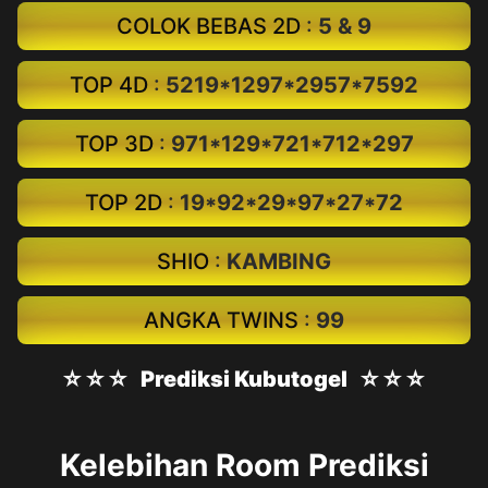
COLOK BEBAS 2D
:
5 & 9
TOP 4D
:
5219*1297*2957*7592
TOP 3D
:
971*129*721*712*297
TOP 2D
:
19*92*29*97*27*72
SHIO
:
KAMBING
ANGKA TWINS
:
99
☆☆☆
Prediksi Kubutogel
☆☆☆
Kelebihan Room Prediksi