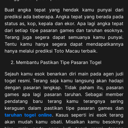
Buat angka tepat yang hendak kamu punyai dari
prediksi ada beberapa. Angka tepat yang berada pada
status as, kop, kepala dan ekor. Apa lagi angka tepat
dari setiap tipe pasaran games dan taruhan esoknya.
Terang juga segera dapat semuanya kamu punyai.
Tentu kamu hanya segera dapat mendapatkannya
hanya melalui prediksi Toto Macau terbaik.
Membantu Pastikan Tipe Pasaran Togel
Sejauh kamu esok benarkan diri main pada agen judi
togel resmi. Terang saja kamu langsung akan hadapi
dengan pasaran lengkap. Tidak paham itu, pasaran
games apa lagi pasaran taruhan. Sebagai member
pendatang baru terang kamu terangnya sering
keraguan dalam pastikan tipe pasaran games dan
taruhan togel online
. Kasus seperti ini esok terang
akan mudah kamu obati. Misalkan kamu besoknya