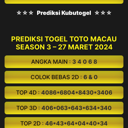
☆☆☆
Prediksi Kubutogel
☆☆☆
PREDIKSI TOGEL TOTO MACAU
SEASON 3 – 27 MARET 2024
ANGKA MAIN
:
3 4 0 6 8
COLOK BEBAS 2D
:
6 & 0
TOP 4D
:
4086*6804*8430*3406
TOP 3D
:
406*063*643*634*340
TOP 2D
:
46*43*64*04*40*34