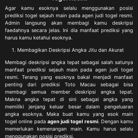
Agar kamu esoknya selalu menggunakan posisi
prediksi togel sejauh main pada agen judi togel resmi.
Admin langsung akan membagi kamu deskripsi
faedahnya secara jelas. Ini dia manfaat prediksi yang
harus kamu ketahui esoknya.
Membagikan Deskripsi Angka Jitu dan Akurat
Membagi deskripsi angka tepat sebagai salah satunya
manfaat prediksi sejauh main pada agen judi togel
resmi. Terang yang esoknya bakal menjadi manfaat
penting dari prediksi Toto Macau sebagai bisa
membagi semua member deskripsi angka tepat.
Makna angka tepat di sini sebagai angka yang
memiliki jenjang keluar besar dalam pengeluaran
angka esoknya. Maka buat kamu yang esok main
togel online pada
agen judi togel resmi
. Dengan kamu
memerlukan kemenangan main. Kamu harus selalu
menggunakan posisi prediksi.