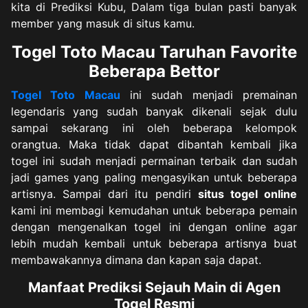
kita di Prediksi Kubu, Dalam tiga bulan pasti banyak
member yang masuk di situs kamu.
Togel Toto Macau Taruhan Favorite
Beberapa Bettor
Togel Toto Macau
ini sudah menjadi premainan
legendaris yang sudah banyak dikenali sejak dulu
sampai sekarang ini oleh beberapa kelompok
orangtua. Maka tidak dapat dibantah kembali jika
togel ini sudah menjadi permainan terbaik dan sudah
jadi games yang paling mengasyikan untuk beberapa
artisnya. Sampai dari itu pendiri
situs
togel online
kami ini membagi kemudahan untuk beberapa pemain
dengan mengenalkan togel ini dengan online agar
lebih mudah kembali untuk beberapa artisnya buat
membawakannya dimana dan kapan saja dapat.
Manfaat Prediksi Sejauh Main di Agen
Togel Resmi