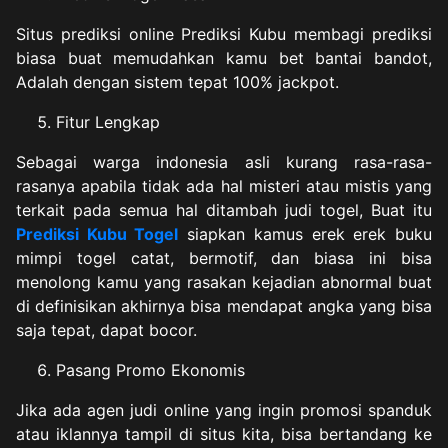
Situs prediksi online Prediksi Kubu membagi prediksi
biasa buat memudahkan kamu bet bantai bandot,
Adalah dengan sistem tepat 100% jackpot.
Fitur Lengkap
Sebagai warga indonesia asli kurang rasa-rasa-
rasanya apabila tidak ada hal misteri atau mistis yang
terkait pada semua hal ditambah judi togel, Buat itu
Prediksi Kubu
Togel
siapkan kamus erek erek buku
mimpi togel catat, bermotif, dan biasa ini bisa
menolong kamu yang rasakan kejadian abnormal buat
di definisikan akhirnya bisa mendapat angka yang bisa
saja tepat, dapat bocor.
Pasang Promo Ekonomis
Jika ada agen judi online yang ingin promosi spanduk
atau iklannya tampil di situs kita, bisa bertandang ke