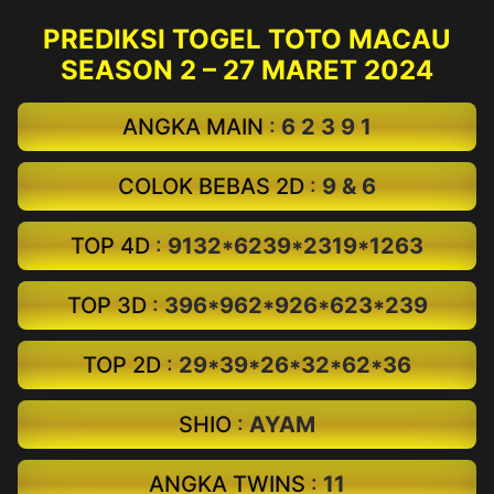
PREDIKSI TOGEL TOTO MACAU
SEASON 2 – 27 MARET 2024
ANGKA MAIN
:
6 2 3 9 1
COLOK BEBAS 2D
:
9 & 6
TOP 4D
:
9132*6239*2319*1263
TOP 3D
:
396*962*926*623*239
TOP 2D
:
29*39*26*32*62*36
SHIO
:
AYAM
ANGKA TWINS
:
11