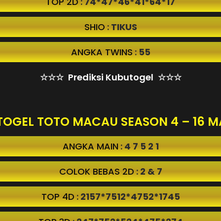
TOP 2D
:
74*47*46*41*64*17
SHIO
:
TIKUS
ANGKA TWINS
:
55
☆☆☆
Prediksi Kubutogel
☆☆☆
 TOGEL TOTO MACAU SEASON 4 – 16 M
ANGKA MAIN
:
4 7 5 2 1
COLOK BEBAS 2D
:
2 & 7
TOP 4D
:
2157*7512*4752*1745