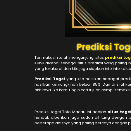
Prediksi To
Terimakasih telah mengunjungi situs
prediksi to
Kubu dikenal sebagai situs prediksi yang paling b
yang terakurat dan kita juga siapkan info info kelu
Prediksi
Togel
yang kita hasilkan sebagai pred
hasilkan kemungkinan keluar 85%. Dan di silahk
akhirnya jika kamu ingin cari tujuan mimpi semak
Prediksi togel Toto Macau ini adalah
situs togel
hendak diberikan juga sudah dihitung dengan 
beberapa artisnya yang paling percaya dengan predi