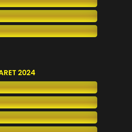
ARET 2024