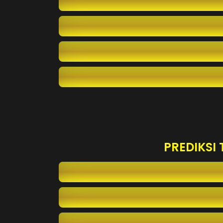
PREDIKSI