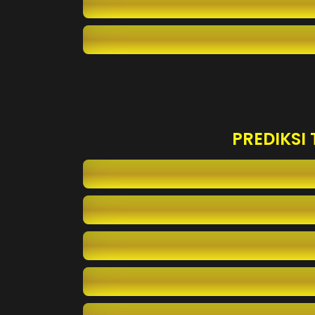
PREDIKSI