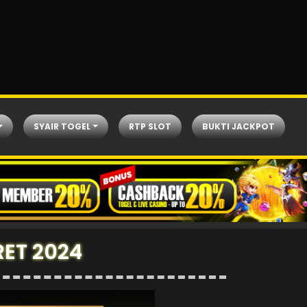
SYAIR TOGEL
RTP SLOT
BUKTI JACKPOT
RET 2024