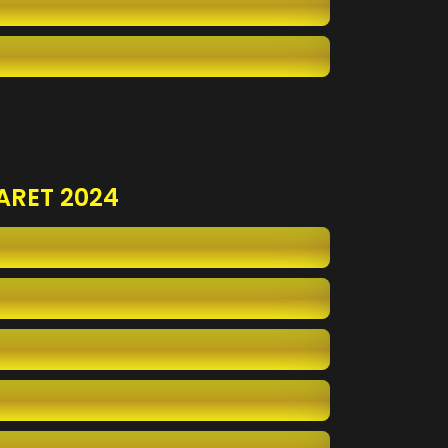
ARET 2024