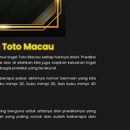
a Toto Macau
s togel Toto Macau setiap harinya disini. Prediksi
e dan di silahkan kita juga siapkan keluaran togel
ebagai prediksi yang terakurat.
beberapa pakar akhirnya nomor bermain yang kita
buku mimpi 2D, buku mimpi 3D, dan buku mimpi 4D
ng berguna untuk artisnya dan prediksinya yang
gan yang paling cocok dan sudah beberapa dari