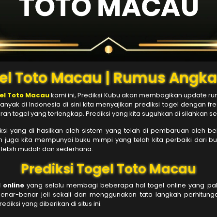
gel Toto Macau | Rumus Angk
gel Toto Macau
kami ini, Prediksi Kubu akan membagikan update rumu
anyak di Indonesia di sini kita menyajikan prediksi togel dengan fre
aran togel yang terlengkap. Prediksi yang kita suguhkan di silahkan s
iksi yang di hasilkan oleh sistem yang telah di pembaruan oleh 
an juga kita mempunyai buku mimpi yang telah kita perbaiki dari 
in lebih mudah dan sederhana.
Prediksi Togel Toto Macau
 online
yang selalu membagi beberapa hal togel online yang pali
benar-benar jeli sekali dan menggunakan tata langkah perhitun
ksi yang diberikan di situs ini.