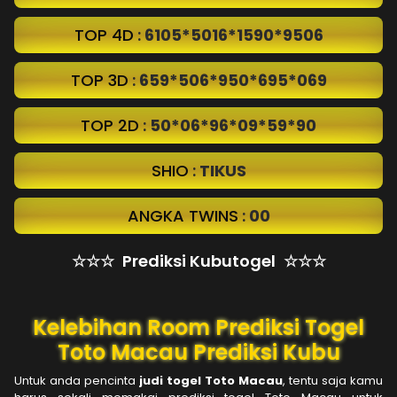
TOP 4D
:
6105*5016*1590*9506
TOP 3D
:
659*506*950*695*069
TOP 2D
:
50*06*96*09*59*90
SHIO
:
TIKUS
ANGKA TWINS
:
00
☆☆☆
Prediksi Kubutogel
☆☆☆
Kelebihan Room Prediksi Togel
Toto Macau Prediksi Kubu
Untuk anda pencinta
judi togel Toto Macau
, tentu saja kamu