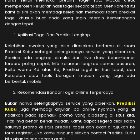
harus sekali memakai prediksi togel Toto Macau untuk
memperoleh keluaran hasil togel secara tepat. Oleh karena itu
kami di sini akan membagi kelebihan memakai room prediksi
togel khusus buat anda yang ingin meraih kemenangan
dengan tepat.
Aplikasi Togel Dan Prediksi Lengkap
Kelebihan awalan yang bisa dirasakan bertamu di room
Prediksi Kubu sebagai selengkapnya service yang diberikan,
Service ada lengkap dimulai dari Live draw benar-benar
terbaru paling cepat, Info keluaran lengkap semua pasaran,
Paito warna 4d atau 6d, Prediksi togel ini hari tepat, dan
Peralatan atau tools beragam macam yang juga ada
berbentuk mobile.
Rekomendasi Bandar Togel Online Terpercaya
Bukan hanya selengkapnya service yang diberikan,
Prediksi
Kubu
juga membagi anjuran bo online nyaman yang di
hadirkan pada spanduk promo yang dipasang di situs kita,
Trick-nya benar-benar mudah, Kamu dapat segera click salah
satunya promo di situs prediksi togel dan akan di tujukan ke
form register, Jika kamu bingung silakan contact Prediksi Kubu
kita akan tolong secara gratis.