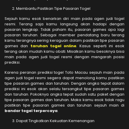
Membantu Pastikan Tipe Pasaran Togel
Sejauh kamu esok benarkan diri main pada agen judi togel
resmi. Terang saja kamu langsung akan hadapi dengan
pasaran lengkap. Tidak paham itu, pasaran games apa lagi
pasaran taruhan. Sebagai member pendatang baru terang
kamu terangnya sering keraguan dalam pastikan tipe pasaran
games dan
taruhan togel online
. Kasus seperti ini esok
terang akan mudah kamu obati. Misalkan kamu besoknya bisa
main pada agen judi togel resmi dengan mengarah posisi
prediksi.
Karena peranan prediksi togel Toto Macau sejauh main pada
agen judi togel resmi segera dapat menolong kamu pastikan
tipe pasaran games dan taruhan. Dengan angka tepat dalam
prediksi ini esok akan selalu tersangkut tipe pasaran games
dan taruhan. Pokoknya angka tepat sudah satu paket dengan
tipe pasaran games dan taruhan. Maka kamu esok tidak ragu
pastikan tipe pasaran games dan taruhan sejauh main di
bandar togel terpercaya
.
Dapat Tingkatkan Kekuatan Kemenangan