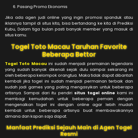
Pasang Promo Ekonomis
Jika ada agen judi online yang ingin promosi spanduk atau
iklannya tampil di situs kita, bisa bertandang ke kita di Prediksi
Kubu, Dalam tiga bulan pasti banyak member yang masuk di
situs kamu.
Togel Toto Macau Taruhan Favorite
Beberapa Bettor
Togel Toto Macau
ini sudah menjadi premainan legendaris
yang sudah banyak dikenali sejak dulu sampai sekarang ini
oleh beberapa kelompok orangtua. Maka tidak dapat dibantah
kembali jika togel ini sudah menjadi permainan terbaik dan
sudah jadi games yang paling mengasyikan untuk beberapa
artisnya. Sampai dari itu pendiri
situs
togel online
kami ini
membagi kemudahan untuk beberapa pemain dengan
mengenalkan togel ini dengan online agar lebih mudah
kembali untuk beberapa artisnya buat membawakannya
dimana dan kapan saja dapat.
Manfaat Prediksi Sejauh Main di Agen Togel
Resmi