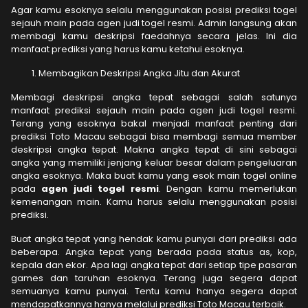
Agar kamu esoknya selalu menggunakan posisi prediksi togel
sejauh main pada agen judi togel resmi. Admin langsung akan
membagi kamu deskripsi faedahnya secara jelas. Ini dia
manfaat prediksi yang harus kamu ketahui esoknya.
Membagikan Deskripsi Angka Jitu dan Akurat
Membagi deskripsi angka tepat sebagai salah satunya
manfaat prediksi sejauh main pada agen judi togel resmi.
Terang yang esoknya bakal menjadi manfaat penting dari
prediksi Toto Macau sebagai bisa membagi semua member
deskripsi angka tepat. Makna angka tepat di sini sebagai
angka yang memiliki jenjang keluar besar dalam pengeluaran
angka esoknya. Maka buat kamu yang esok main togel online
pada
agen judi togel resmi
. Dengan kamu memerlukan
kemenangan main. Kamu harus selalu menggunakan posisi
prediksi.
Buat angka tepat yang hendak kamu punyai dari prediksi ada
beberapa. Angka tepat yang berada pada status as, kop,
kepala dan ekor. Apa lagi angka tepat dari setiap tipe pasaran
games dan taruhan esoknya. Terang juga segera dapat
semuanya kamu punyai. Tentu kamu hanya segera dapat
mendapatkannya hanya melalui prediksi Toto Macau terbaik.