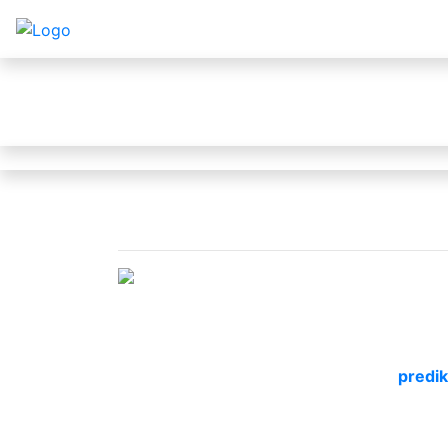
Keluaran Togel Hari Ini
Prediksi Togel
PREDIKSI TOG
Prediksi Togel
Terimakasih telah mengunjungi situs
predik
harinya disini. Prediksi Kubu dikenal sebag
di silahkan kita juga siapkan keluaran tog