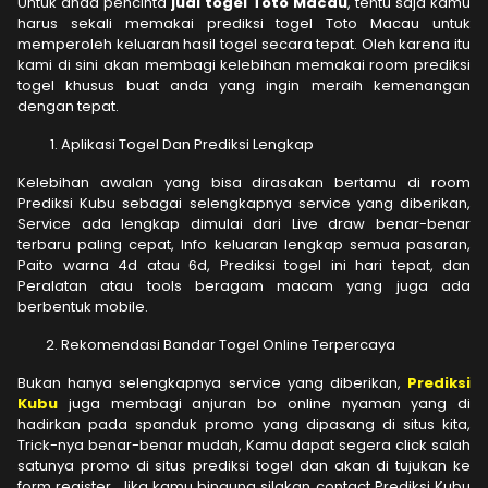
Untuk anda pencinta
judi togel Toto Macau
, tentu saja kamu
harus sekali memakai prediksi togel Toto Macau untuk
memperoleh keluaran hasil togel secara tepat. Oleh karena itu
kami di sini akan membagi kelebihan memakai room prediksi
togel khusus buat anda yang ingin meraih kemenangan
dengan tepat.
Aplikasi Togel Dan Prediksi Lengkap
Kelebihan awalan yang bisa dirasakan bertamu di room
Prediksi Kubu sebagai selengkapnya service yang diberikan,
Service ada lengkap dimulai dari Live draw benar-benar
terbaru paling cepat, Info keluaran lengkap semua pasaran,
Paito warna 4d atau 6d, Prediksi togel ini hari tepat, dan
Peralatan atau tools beragam macam yang juga ada
berbentuk mobile.
Rekomendasi Bandar Togel Online Terpercaya
Bukan hanya selengkapnya service yang diberikan,
Prediksi
Kubu
juga membagi anjuran bo online nyaman yang di
hadirkan pada spanduk promo yang dipasang di situs kita,
Trick-nya benar-benar mudah, Kamu dapat segera click salah
satunya promo di situs prediksi togel dan akan di tujukan ke
form register, Jika kamu bingung silakan contact Prediksi Kubu