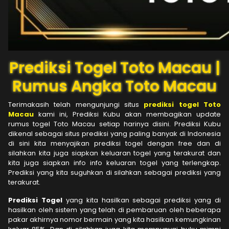
Prediksi Togel Toto Macau |
Rumus Angka Toto Macau
Terimakasih telah mengunjungi situs
prediksi togel Toto
Macau
kami ini, Prediksi Kubu akan membagikan update
rumus togel Toto Macau setiap harinya disini. Prediksi Kubu
dikenal sebagai situs prediksi yang paling banyak di Indonesia
di sini kita menyajikan prediksi togel dengan free dan di
silahkan kita juga siapkan keluaran togel yang terakurat dan
kita juga siapkan info info keluaran togel yang terlengkap.
Prediksi yang kita suguhkan di silahkan sebagai prediksi yang
terakurat.
Prediksi
Togel
yang kita hasilkan sebagai prediksi yang di
hasilkan oleh sistem yang telah di pembaruan oleh beberapa
pakar akhirnya nomor bermain yang kita hasilkan kemungkinan