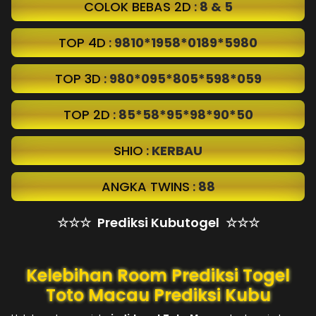
COLOK BEBAS 2D
:
8 & 5
TOP 4D
:
9810*1958*0189*5980
TOP 3D
:
980*095*805*598*059
TOP 2D
:
85*58*95*98*90*50
SHIO
:
KERBAU
ANGKA TWINS
:
88
☆☆☆
Prediksi Kubutogel
☆☆☆
Kelebihan Room Prediksi Togel
Toto Macau Prediksi Kubu