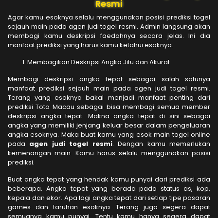
Resmi
Agar kamu esoknya selalu menggunakan posisi prediksi togel
sejauh main pada agen judi togel resmi. Admin langsung akan
membagi kamu deskripsi faedahnya secara jelas. Ini dia
manfaat prediksi yang harus kamu ketahui esoknya.
Membagikan Deskripsi Angka Jitu dan Akurat
Membagi deskripsi angka tepat sebagai salah satunya
manfaat prediksi sejauh main pada agen judi togel resmi.
Terang yang esoknya bakal menjadi manfaat penting dari
prediksi Toto Macau sebagai bisa membagi semua member
deskripsi angka tepat. Makna angka tepat di sini sebagai
angka yang memiliki jenjang keluar besar dalam pengeluaran
angka esoknya. Maka buat kamu yang esok main togel online
pada
agen judi togel resmi
. Dengan kamu memerlukan
kemenangan main. Kamu harus selalu menggunakan posisi
prediksi.
Buat angka tepat yang hendak kamu punyai dari prediksi ada
beberapa. Angka tepat yang berada pada status as, kop,
kepala dan ekor. Apa lagi angka tepat dari setiap tipe pasaran
games dan taruhan esoknya. Terang juga segera dapat
semuanya kamu punyai. Tentu kamu hanya segera dapat