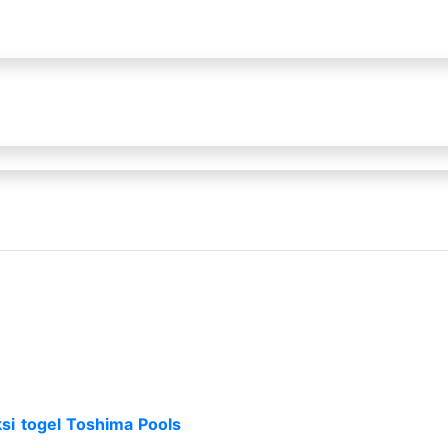
Data Keluaran
Live Draw Togel
Paito Warna Togel
GEL TOSHIMA POOLS – 
 Toshima Pools | Rumu
Pools
ksi togel Toshima Pools
kami ini, Prediksi Kubu akan mem