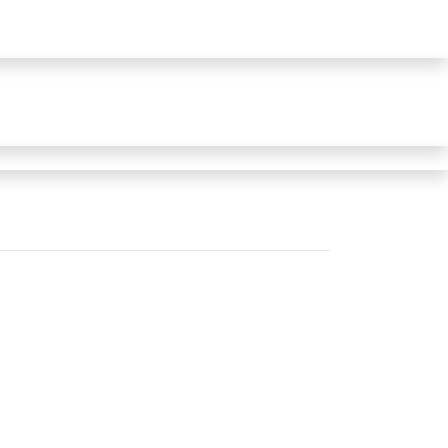
Syair Togel
RTP Slot
Bukti JACKPOT
31 JULI 2024
s Angka Toshima
bagikan update rumus togel Toshima Pools