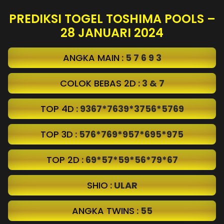
PREDIKSI TOGEL TOSHIMA POOLS –
28 JANUARI 2024
ANGKA MAIN
:
5 7 6 9 3
COLOK BEBAS 2D
:
3 & 7
TOP 4D
:
9367*7639*3756*5769
TOP 3D
:
576*769*957*695*975
TOP 2D
:
69*57*59*56*79*67
SHIO
:
ULAR
ANGKA TWINS
:
55