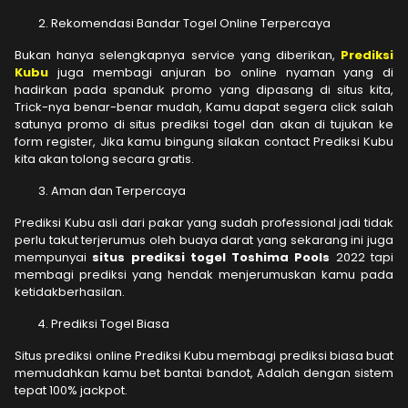
Rekomendasi Bandar Togel Online Terpercaya
Bukan hanya selengkapnya service yang diberikan,
Prediksi
Kubu
juga membagi anjuran bo online nyaman yang di
hadirkan pada spanduk promo yang dipasang di situs kita,
Trick-nya benar-benar mudah, Kamu dapat segera click salah
satunya promo di situs prediksi togel dan akan di tujukan ke
form register, Jika kamu bingung silakan contact Prediksi Kubu
kita akan tolong secara gratis.
Aman dan Terpercaya
Prediksi Kubu asli dari pakar yang sudah professional jadi tidak
perlu takut terjerumus oleh buaya darat yang sekarang ini juga
mempunyai
situs prediksi togel Toshima Pools
2022 tapi
membagi prediksi yang hendak menjerumuskan kamu pada
ketidakberhasilan.
Prediksi Togel Biasa
Situs prediksi online Prediksi Kubu membagi prediksi biasa buat
memudahkan kamu bet bantai bandot, Adalah dengan sistem
tepat 100% jackpot.