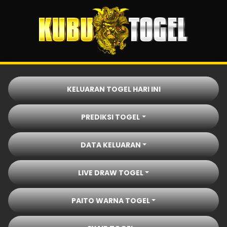
KELUARAN TOGEL HARI INI
PREDIKSI TOGEL
DATA KELUARAN
LIVE DRAW TOGEL
PAITO WARNA TOGEL