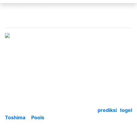
PREDIKSI TOGEL TOSHIMA POOLS – 04
JANUARI 2024
Prediksi Togel
Toshima Pools |
Rumus Angka
Toshima Pools
Terimakasih telah mengunjungi situs
prediksi togel
Toshima Pools
kami ini, Prediksi Kubu akan
membagikan update rumus togel Toshima Pools setiap
harinya disini. Prediksi Kubu dikenal sebagai situs