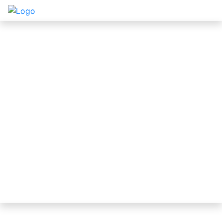
Keluaran Togel Hari Ini
Prediksi Togel
Data Keluaran
Live Draw Togel
Paito Warna Togel
Syair Togel
RTP Slot
Bukti JACKPOT