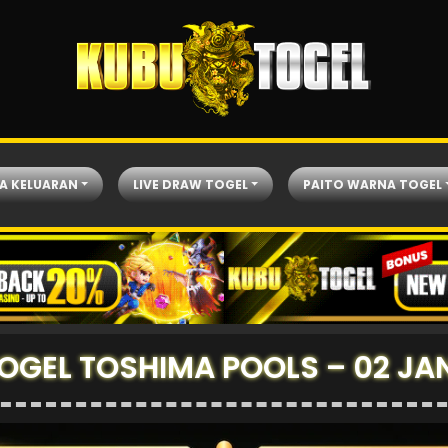
A KELUARAN
LIVE DRAW TOGEL
PAITO WARNA TOGEL
TOGEL TOSHIMA POOLS – 02 JA