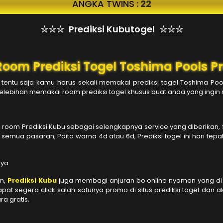
ANGKA TWINS
:
22
☆☆☆
Prediksi Kubutogel
☆☆☆
Room Prediksi Togel Toshima Pools Pr
, tentu saja kamu harus sekali memakai prediksi togel Toshima Po
i kelebihan memakai room prediksi togel khusus buat anda yang ing
 room Prediksi Kubu sebagai selengkapnya service yang diberikan, S
p semua pasaran, Paito warna 4d atau 6d, Prediksi togel ini hari t
aya
an,
Prediksi Kubu
juga membagi anjuran bo online nyaman yang di
pat segera click salah satunya promo di situs prediksi togel dan ak
ra gratis.