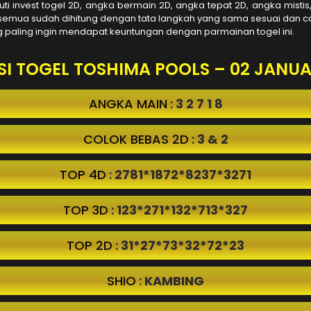
uti invest togel 2D, angka bermain 2D, angka tepat 2D, angka mistis,
 semua sudah dihitung dengan tata langkah yang sama sesuai dan coco
g paling ingin mendapat keuntungan dengan parmainan togel ini.
SI TOGEL TOSHIMA POOLS – 02 JANUA
ANGKA MAIN
:
3 2 7 1 8
COLOK BEBAS 2D
:
3 & 2
TOP 4D
:
2781*1872*8237*3271
TOP 3D
:
123*271*132*713*327
TOP 2D
:
31*27*73*32*72*23
SHIO
:
KAMBING