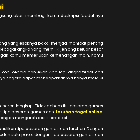
i
angsung akan membagi kamu deskripsi faedahnya
erang yang esoknya bakal menjadi manfaat penting
sebagai angka yang memiliki jenjang keluar besar
ngan kamu memerlukan kemenangan main. Kamu
kop, kepala dan ekor. Apa lagi angka tepat dari
anya segera dapat mendapatkannya hanya melalui
pasaran lengkap. Tidak paham itu, pasaran games
an tipe pasaran games dan
taruhan togel online
.
dengan mengarah posisi prediksi.
pastikan tipe pasaran games dan taruhan. Dengan
t sudah satu paket dengan tipe pasaran games dan