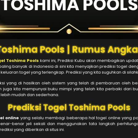
 Toshima Pools | Rumus Angk
gel Toshima Pools
kami ini, Prediksi Kubu akan membagikan update
paling banyak di Indonesia di sini kita menyajikan prediksi togel den
o keluaran togel yang terlengkap. Prediksi yang kita suguhkan di sila
iksi yang di hasilkan oleh sistem yang telah di pembaruan oleh 
an juga kita mempunyai buku mimpi yang telah kita perbaiki dari 
in lebih mudah dan sederhana.
Prediksi Togel Toshima Pools
el online
yang selalu membagi beberapa hal togel online yang pal
benar-benar jeli sekali dan menggunakan tata langkah perhitun
ksi yang diberikan di situs ini.