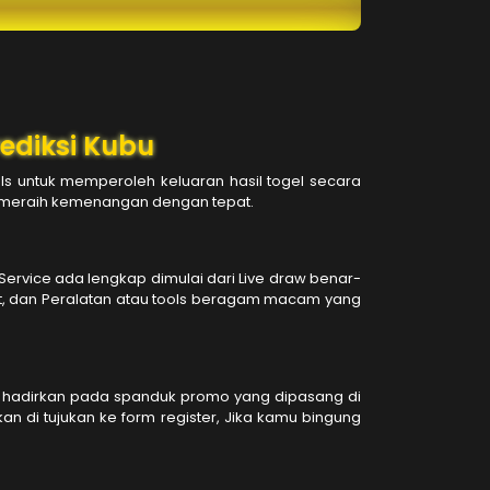
ediksi Kubu
ols untuk memperoleh keluaran hasil togel secara
in meraih kemenangan dengan tepat.
ervice ada lengkap dimulai dari Live draw benar-
epat, dan Peralatan atau tools beragam macam yang
 hadirkan pada spanduk promo yang dipasang di
an di tujukan ke form register, Jika kamu bingung