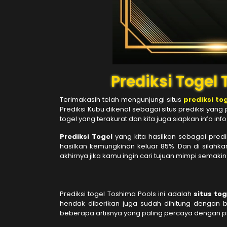
Prediksi Togel
Terimakasih telah mengunjungi situs
prediksi to
Prediksi Kubu dikenal sebagai situs prediksi yang 
togel yang terakurat dan kita juga siapkan info inf
Prediksi
Togel
yang kita hasilkan sebagai pred
hasilkan kemungkinan keluar 85%. Dan di silahk
akhirnya jika kamu ingin cari tujuan mimpi semak
Prediksi togel Toshima Pools ini adalah
situs tog
hendak diberikan juga sudah dihitung dengan 
beberapa artisnya yang paling percaya dengan predi