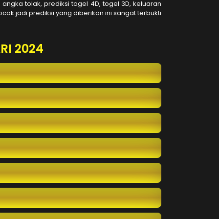
 angka tolak, prediksi togel 4D, togel 3D, keluaran
k jadi prediksi yang diberikan ini sangat terbukti
RI 2024