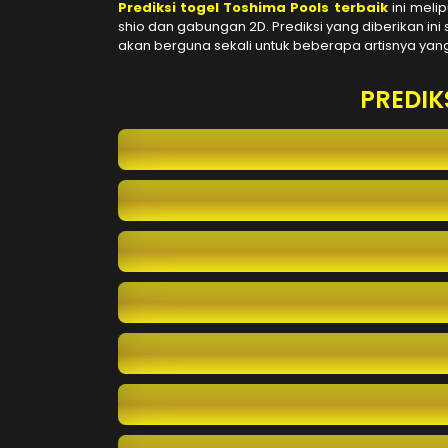
Prediksi togel Toshima Pools terbaik
ini melip
shio dan gabungan 2D. Prediksi yang diberikan ini
akan berguna sekali untuk beberapa artisnya yan
PREDIK