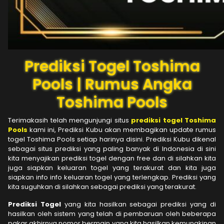
Prediksi Togel Toshima
Pools | Rumus Angka
Toshima Pools
Terimakasih telah mengunjungi situs
prediksi togel Toshima
Pools
kami ini, Prediksi Kubu akan membagikan update rumus
togel Toshima Pools setiap harinya disini. Prediksi Kubu dikenal
sebagai situs prediksi yang paling banyak di Indonesia di sini
kita menyajikan prediksi togel dengan free dan di silahkan kita
juga siapkan keluaran togel yang terakurat dan kita juga
siapkan info info keluaran togel yang terlengkap. Prediksi yang
kita suguhkan di silahkan sebagai prediksi yang terakurat.
Prediksi
Togel
yang kita hasilkan sebagai prediksi yang di
hasilkan oleh sistem yang telah di pembaruan oleh beberapa
pakar akhirnya nomor bermain yang kita hasilkan kemungkinan