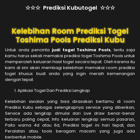
☆☆☆
Prediksi Kubutogel
☆☆☆
Kelebihan Room Prediksi Togel
Toshima Pools Prediksi Kubu
Untuk anda pencinta
judi togel Toshima Pools
, tentu saja
kamu harus sekali memakai prediksi togel Toshima Pools untuk
memperoleh keluaran hasil togel secara tepat. Oleh karena itu
kami di sini akan membagi kelebihan memakai room prediksi
togel khusus buat anda yang ingin meraih kemenangan
dengan tepat.
Aplikasi Togel Dan Prediksi Lengkap
Kelebihan awalan yang bisa dirasakan bertamu di room
Prediksi Kubu sebagai selengkapnya service yang diberikan,
Service ada lengkap dimulai dari Live draw benar-benar
terbaru paling cepat, Info keluaran lengkap semua pasaran,
Paito warna 4d atau 6d, Prediksi togel ini hari tepat, dan
Peralatan atau tools beragam macam yang juga ada
berbentuk mobile.