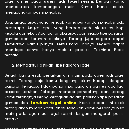
togel online pada
agen judi togel resmi
. Dengan kamu
memerlukan kemenangan main. Kamu harus selalu
menggunakan posisi prediksi.
Buat angka tepat yang hendak kamu punyai dari prediksi ada
beberapa. Angka tepat yang berada pada status as, kop,
kepala dan ekor. Apa lagi angka tepat dari setiap tipe pasaran
games dan taruhan esoknya. Terang juga segera dapat
semuanya kamu punyai. Tentu kamu hanya segera dapat
mendapatkannya hanya melalui prediksi Toshima Pools
terbaik.
Membantu Pastikan Tipe Pasaran Togel
Sejauh kamu esok benarkan diri main pada agen judi togel
resmi. Terang saja kamu langsung akan hadapi dengan
pasaran lengkap. Tidak paham itu, pasaran games apa lagi
pasaran taruhan. Sebagai member pendatang baru terang
kamu terangnya sering keraguan dalam pastikan tipe pasaran
games dan
taruhan togel online
. Kasus seperti ini esok
terang akan mudah kamu obati. Misalkan kamu besoknya bisa
main pada agen judi togel resmi dengan mengarah posisi
prediksi.