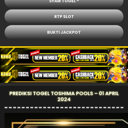
SYAIR TOGEL
RTP SLOT
BUKTI JACKPOT
PREDIKSI TOGEL TOSHIMA POOLS – 01 APRIL
2024