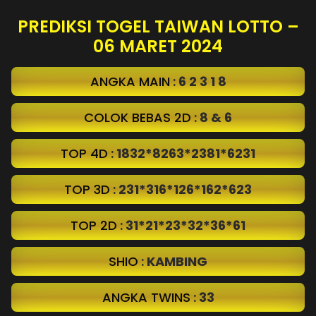
PREDIKSI TOGEL TAIWAN LOTTO –
06 MARET 2024
ANGKA MAIN
:
6 2 3 1 8
COLOK BEBAS 2D
:
8 & 6
TOP 4D
:
1832*8263*2381*6231
TOP 3D
:
231*316*126*162*623
TOP 2D
:
31*21*23*32*36*61
SHIO
:
KAMBING
ANGKA TWINS
:
33