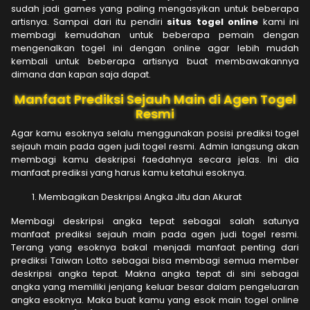
sudah jadi games yang paling mengasyikan untuk beberapa
artisnya. Sampai dari itu pendiri
situs
togel online
kami ini
membagi kemudahan untuk beberapa pemain dengan
mengenalkan togel ini dengan online agar lebih mudah
kembali untuk beberapa artisnya buat membawakannya
dimana dan kapan saja dapat.
Manfaat Prediksi Sejauh Main di Agen Togel
Resmi
Agar kamu esoknya selalu menggunakan posisi prediksi togel
sejauh main pada agen judi togel resmi. Admin langsung akan
membagi kamu deskripsi faedahnya secara jelas. Ini dia
manfaat prediksi yang harus kamu ketahui esoknya.
Membagikan Deskripsi Angka Jitu dan Akurat
Membagi deskripsi angka tepat sebagai salah satunya
manfaat prediksi sejauh main pada agen judi togel resmi.
Terang yang esoknya bakal menjadi manfaat penting dari
prediksi Taiwan Lotto sebagai bisa membagi semua member
deskripsi angka tepat. Makna angka tepat di sini sebagai
angka yang memiliki jenjang keluar besar dalam pengeluaran
angka esoknya. Maka buat kamu yang esok main togel online