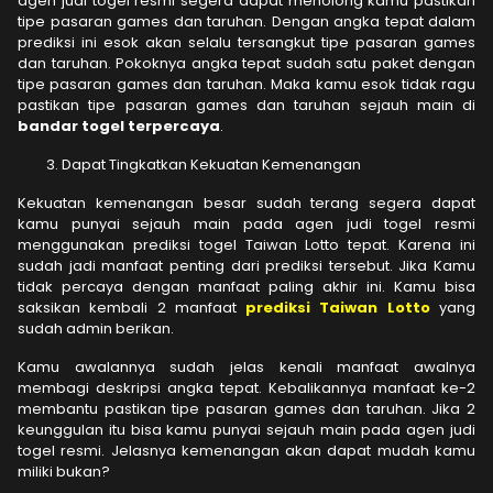
agen judi togel resmi segera dapat menolong kamu pastikan
tipe pasaran games dan taruhan. Dengan angka tepat dalam
prediksi ini esok akan selalu tersangkut tipe pasaran games
dan taruhan. Pokoknya angka tepat sudah satu paket dengan
tipe pasaran games dan taruhan. Maka kamu esok tidak ragu
pastikan tipe pasaran games dan taruhan sejauh main di
bandar togel terpercaya
.
Dapat Tingkatkan Kekuatan Kemenangan
Kekuatan kemenangan besar sudah terang segera dapat
kamu punyai sejauh main pada agen judi togel resmi
menggunakan prediksi togel Taiwan Lotto tepat. Karena ini
sudah jadi manfaat penting dari prediksi tersebut. Jika Kamu
tidak percaya dengan manfaat paling akhir ini. Kamu bisa
saksikan kembali 2 manfaat
prediksi Taiwan Lotto
yang
sudah admin berikan.
Kamu awalannya sudah jelas kenali manfaat awalnya
membagi deskripsi angka tepat. Kebalikannya manfaat ke-2
membantu pastikan tipe pasaran games dan taruhan. Jika 2
keunggulan itu bisa kamu punyai sejauh main pada agen judi
togel resmi. Jelasnya kemenangan akan dapat mudah kamu
miliki bukan?