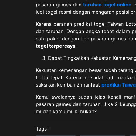
pasaran games dan
taruhan togel online
.
judi togel resmi dengan mengarah posisi pre
Karena peranan prediksi togel Taiwan Lot
dan taruhan. Dengan angka tepat dalam pr
satu paket dengan tipe pasaran games dan
togel terpercaya
.
Dapat Tingkatkan Kekuatan Kemenan
Kekuatan kemenangan besar sudah terang s
Lotto tepat. Karena ini sudah jadi manfaa
saksikan kembali 2 manfaat
prediksi Taiwa
Kamu awalannya sudah jelas kenali manf
pasaran games dan taruhan. Jika 2 keungg
mudah kamu miliki bukan?
Tags :