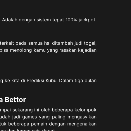
, Adalah dengan sistem tepat 100% jackpot.
terkait pada semua hal ditambah judi togel,
i bisa menolong kamu yang rasakan kejadian
g ke kita di Prediksi Kubu, Dalam tiga bulan
a Bettor
sampai sekarang ini oleh beberapa kelompok
 sudah jadi games yang paling mengasyikan
tuk beberapa pemain dengan mengenalkan
na dan kapan saja dapat.