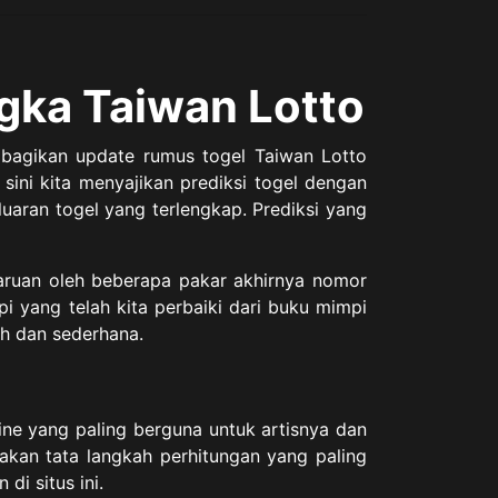
ngka Taiwan Lotto
bagikan update rumus togel Taiwan Lotto
i sini kita menyajikan prediksi togel dengan
eluaran togel yang terlengkap. Prediksi yang
baruan oleh beberapa pakar akhirnya nomor
i yang telah kita perbaiki dari buku mimpi
ah dan sederhana.
ne yang paling berguna untuk artisnya dan
akan tata langkah perhitungan yang paling
i situs ini.