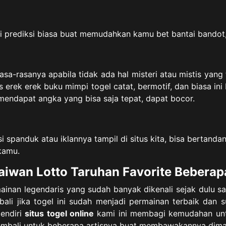
gi prediksi biasa buat memudahkan kamu bet bantai bandot
asa-rasanya apabila tidak ada hal misteri atau mistis yang 
erek erek buku mimpi togel catat, bermotif, dan biasa in
 mendapat angka yang bisa saja tepat, dapat bocor.
i spanduk atau iklannya tampil di situs kita, bisa bertandan
kamu.
aiwan Lotto Taruhan Favorite Beberap
ainan legendaris yang sudah banyak dikenali sejak dulu 
ali jika togel ini sudah menjadi permainan terbaik dan
pendiri
situs
togel online
kami ini membagi kemudahan un
 kembali untuk beberapa artisnya buat membawakannya dima