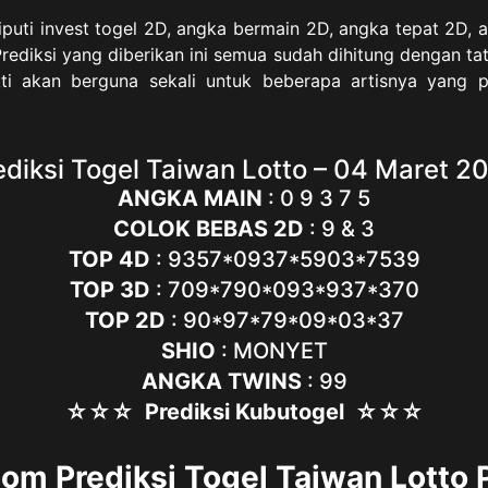
iputi invest togel 2D, angka bermain 2D, angka tepat 2D, a
Prediksi yang diberikan ini semua sudah dihitung dengan ta
ukti akan berguna sekali untuk beberapa artisnya yang
ediksi Togel Taiwan Lotto – 04 Maret 2
ANGKA MAIN
:
0 9 3 7 5
COLOK BEBAS 2D
:
9 & 3
TOP 4D
:
9357*0937*5903*7539
TOP 3D
:
709*790*093*937*370
TOP 2D
:
90*97*79*09*03*37
SHIO
:
MONYET
ANGKA TWINS
:
99
☆☆☆
Prediksi Kubutogel
☆☆☆
om Prediksi Togel Taiwan Lotto 