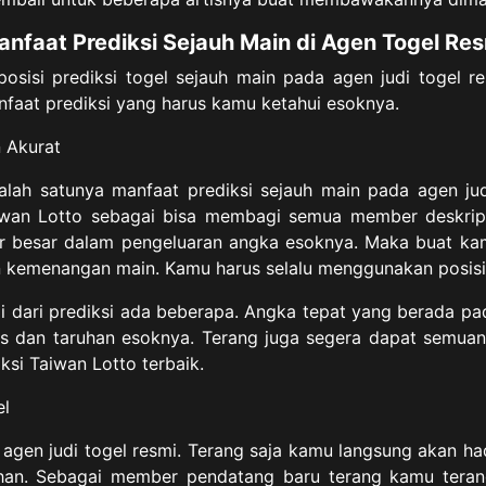
nfaat Prediksi Sejauh Main di Agen Togel Re
sisi prediksi togel sejauh main pada agen judi togel
anfaat prediksi yang harus kamu ketahui esoknya.
 Akurat
alah satunya manfaat prediksi sejauh main pada agen jud
aiwan Lotto sebagai bisa membagi semua member deskrips
uar besar dalam pengeluaran angka esoknya. Maka buat k
kemenangan main. Kamu harus selalu menggunakan posisi 
dari prediksi ada beberapa. Angka tepat yang berada pada
mes dan taruhan esoknya. Terang juga segera dapat semua
si Taiwan Lotto terbaik.
el
 agen judi togel resmi. Terang saja kamu langsung akan h
uhan. Sebagai member pendatang baru terang kamu teran