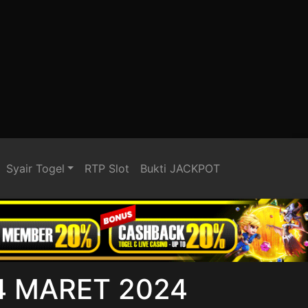
Syair Togel
RTP Slot
Bukti JACKPOT
4 MARET 2024