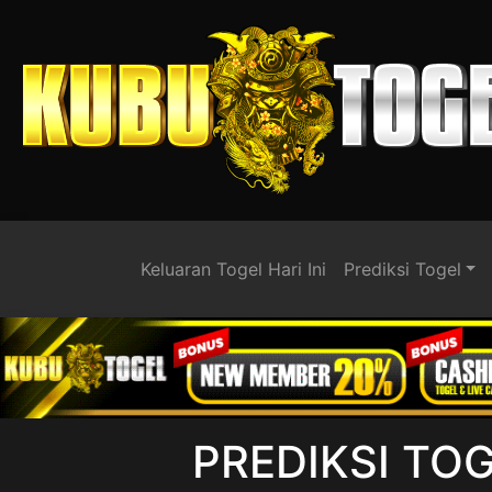
Keluaran Togel Hari Ini
Prediksi Togel
PREDIKSI TO