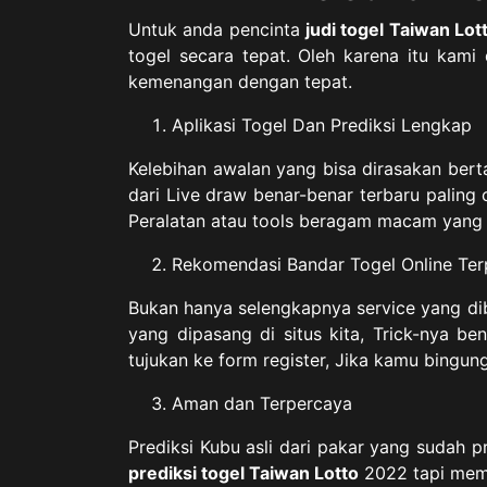
Untuk anda pencinta
judi togel Taiwan Lot
togel secara tepat. Oleh karena itu kam
kemenangan dengan tepat.
Aplikasi Togel Dan Prediksi Lengkap
Kelebihan awalan yang bisa dirasakan bert
dari Live draw benar-benar terbaru paling 
Peralatan atau tools beragam macam yang 
Rekomendasi Bandar Togel Online Ter
Bukan hanya selengkapnya service yang di
yang dipasang di situs kita, Trick-nya b
tujukan ke form register, Jika kamu bingung
Aman dan Terpercaya
Prediksi Kubu asli dari pakar yang sudah p
prediksi togel Taiwan Lotto
2022 tapi memb