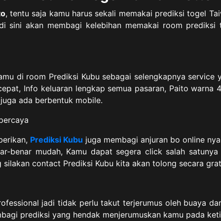
to
, tentu saja kamu harus sekali memakai prediksi togel T
i di sini akan membagi kelebihan memakai room prediksi 
amu di room Prediksi Kubu sebagai selengkapnya service y
cepat, Info keluaran lengkap semua pasaran, Paito warna 4d 
juga ada berbentuk mobile.
percaya
berikan,
Prediksi Kubu
juga membagi anjuran bo online ny
enar-benar mudah, Kamu dapat segera click salah satunya 
 silakan contact Prediksi Kubu kita akan tolong secara grat
rofessional jadi tidak perlu takut terjerumus oleh buaya 
agi prediksi yang hendak menjerumuskan kamu pada keti