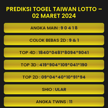
PREDIKSI TOGEL TAIWAN LOTTO –
02 MARET 2024
ANGKA MAIN
:
9 0 4 1 8
COLOK BEBAS 2D
:
9 & 1
TOP 4D
:
1840*0481*8094*9041
TOP 3D
:
419*904*109*041*190
TOP 2D
:
09*04*40*10*91*94
SHIO
:
ULAR
ANGKA TWINS
:
11