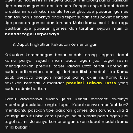
agen judi togel resmi segera dapat menolong kamu pastikan
tipe pasaran games dan taruhan. Dengan angka tepat dalam
prediksi ini esok akan selalu tersangkut tipe pasaran games
dan taruhan. Pokoknya angka tepat sudah satu paket dengan
tipe pasaran games dan taruhan. Maka kamu esok tidak ragu
pastikan tipe pasaran games dan taruhan sejauh main di
bandar togel terpercaya
.
Dapat Tingkatkan Kekuatan Kemenangan
Kekuatan kemenangan besar sudah terang segera dapat
kamu punyai sejauh main pada agen judi togel resmi
menggunakan prediksi togel Taiwan Lotto tepat. Karena ini
sudah jadi manfaat penting dari prediksi tersebut. Jika Kamu
tidak percaya dengan manfaat paling akhir ini. Kamu bisa
saksikan kembali 2 manfaat
prediksi Taiwan Lotto
yang
sudah admin berikan.
Kamu awalannya sudah jelas kenali manfaat awalnya
membagi deskripsi angka tepat. Kebalikannya manfaat ke-2
membantu pastikan tipe pasaran games dan taruhan. Jika 2
keunggulan itu bisa kamu punyai sejauh main pada agen judi
togel resmi. Jelasnya kemenangan akan dapat mudah kamu
miliki bukan?