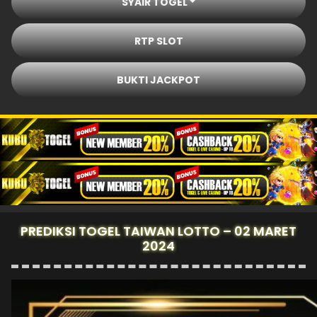
SYAIR TOGEL
RTP SLOT
BUKTI JACKPOT
PREDIKSI TOGEL TAIWAN LOTTO – 02 MARET
2024