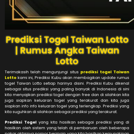
Prediksi Togel Taiwan Lotto
| Rumus Angka Taiwan
Lotto
Terimakasih telah mengunjungi situs
prediksi togel Taiwan
Lotto
kami ini, Prediksi Kubu akan membagikan update rumus
togel Taiwan Lotto setiap harinya disini. Prediksi Kubu dikenal
sebagai situs prediksi yang paling banyak di Indonesia di sini
kita menyajikan prediksi togel dengan free dan di silahkan kita
juga siapkan keluaran togel yang terakurat dan kita juga
siapkan info info keluaran togel yang terlengkap. Prediksi yang
kita suguhkan di silahkan sebagai prediksi yang terakurat.
Prediksi
Togel
yang kita hasilkan sebagai prediksi yang di
hasilkan oleh sistem yang telah di pembaruan oleh beberapa
pakar akhirnya nomor bermain yang kita hasilkan kemungkinan