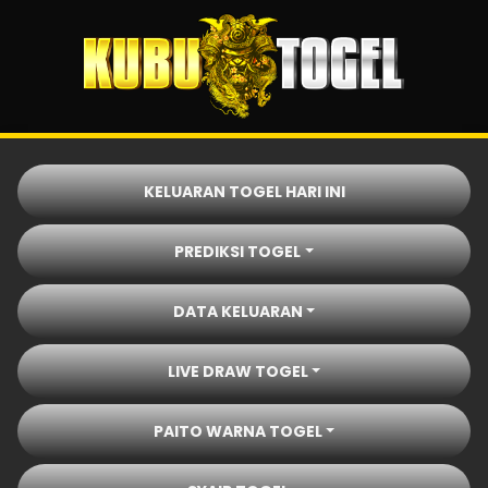
KELUARAN TOGEL HARI INI
PREDIKSI TOGEL
DATA KELUARAN
LIVE DRAW TOGEL
PAITO WARNA TOGEL