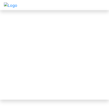
Keluaran Togel Hari Ini
Prediksi Togel
Data Keluaran
Live Draw Togel
Paito Warna Togel
Syair Togel
RTP Slot
Bukti JACKPOT