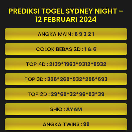
PREDIKSI TOGEL SYDNEY NIGHT –
12 FEBRUARI 2024
ANGKA MAIN
:
6 9 3 2 1
COLOK BEBAS 2D
:
1 & 6
TOP 4D
:
2139*1963*9312*6932
TOP 3D
:
326*269*932*296*693
TOP 2D
:
29*69*32*96*93*39
SHIO
:
AYAM
ANGKA TWINS
:
99