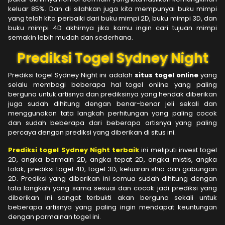
keluar 85%. Dan di silahkan juga kita mempunyai buku mimpi
yang telah kita perbaiki dari buku mimpi 2D, buku mimpi 3D, dan
buku mimpi 4D akhirnya jika kamu ingin cari tujuan mimpi
semakin lebih mudah dan sederhana.
Prediksi Togel Sydney Night
Prediksi togel Sydney Night ini adalah
situs togel online
yang
selalu membagi beberapa hal togel online yang paling
berguna untuk artisnya dan prediksinya yang hendak diberikan
juga sudah dihitung dengan benar-benar jeli sekali dan
menggunakan tata langkah perhitungan yang paling cocok
dan sudah beberapa dari beberapa artisnya yang paling
percaya dengan prediksi yang diberikan di situs ini.
Prediksi togel Sydney Night terbaik
ini meliputi invest togel
2D, angka bermain 2D, angka tepat 2D, angka mistis, angka
tolak, prediksi togel 4D, togel 3D, keluaran shio dan gabungan
2D. Prediksi yang diberikan ini semua sudah dihitung dengan
tata langkah yang sama sesuai dan cocok jadi prediksi yang
diberikan ini sangat terbukti akan berguna sekali untuk
beberapa artisnya yang paling ingin mendapat keuntungan
dengan parmainan togel ini.