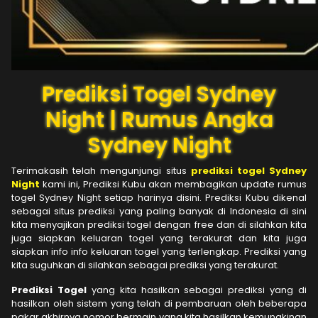
Prediksi Togel Sydney
Night | Rumus Angka
Sydney Night
Terimakasih telah mengunjungi situs
prediksi togel Sydney
Night
kami ini, Prediksi Kubu akan membagikan update rumus
togel Sydney Night setiap harinya disini. Prediksi Kubu dikenal
sebagai situs prediksi yang paling banyak di Indonesia di sini
kita menyajikan prediksi togel dengan free dan di silahkan kita
juga siapkan keluaran togel yang terakurat dan kita juga
siapkan info info keluaran togel yang terlengkap. Prediksi yang
kita suguhkan di silahkan sebagai prediksi yang terakurat.
Prediksi
Togel
yang kita hasilkan sebagai prediksi yang di
hasilkan oleh sistem yang telah di pembaruan oleh beberapa
pakar akhirnya nomor bermain yang kita hasilkan kemungkinan