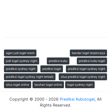
Kamu awalannya sudah jelas kenali manfaat awalnya
membagi deskripsi angka tepat. Kebalikannya manfaat
ke-2 membantu pastikan tipe pasaran games dan
taruhan. Jika 2 keunggulan itu bisa kamu punyai
sejauh main pada agen judi togel resmi. Jelasnya
kemenangan akan dapat mudah kamu miliki bukan?
Tags :
agen judi togel resmi
bandar togel terpercaya
judi togel sydney night
prediksi kubu
prediksi kubu togel
prediksi sydney night
prediksi togel
prediksi togel sydney night
prediksi togel sydney night terbaik
situs prediksi togel sydney night
situs togel online
taruhan togel online
togel sydney night
Copyright © 2000 - 2026
Prediksi Kubutogel
, All
Rights Reserved.