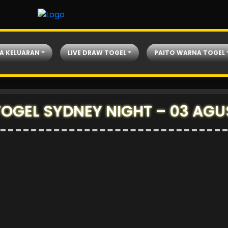
A KELUARAN
LIVE DRAW TOGEL
PAITO WARNA TOGEL
TOGEL SYDNEY NIGHT – 03 AG