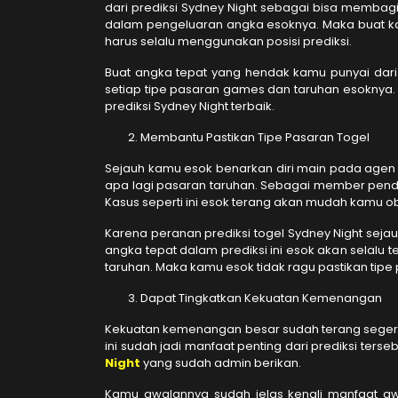
dari prediksi Sydney Night sebagai bisa membagi
dalam pengeluaran angka esoknya. Maka buat k
harus selalu menggunakan posisi prediksi.
Buat angka tepat yang hendak kamu punyai dari 
setiap tipe pasaran games dan taruhan esoknya
prediksi Sydney Night terbaik.
Membantu Pastikan Tipe Pasaran Togel
Sejauh kamu esok benarkan diri main pada agen 
apa lagi pasaran taruhan. Sebagai member pend
Kasus seperti ini esok terang akan mudah kamu ob
Karena peranan prediksi togel Sydney Night sej
angka tepat dalam prediksi ini esok akan selalu
taruhan. Maka kamu esok tidak ragu pastikan tip
Dapat Tingkatkan Kekuatan Kemenangan
Kekuatan kemenangan besar sudah terang segera 
ini sudah jadi manfaat penting dari prediksi ters
Night
yang sudah admin berikan.
Kamu awalannya sudah jelas kenali manfaat a