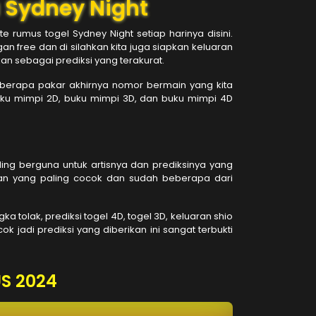
a Sydney Night
 rumus togel Sydney Night setiap harinya disini.
gan free dan di silahkan kita juga siapkan keluaran
hkan sebagai prediksi yang terakurat.
beberapa pakar akhirnya nomor bermain yang kita
buku mimpi 2D, buku mimpi 3D, dan buku mimpi 4D
ing berguna untuk artisnya dan prediksinya yang
gan yang paling cocok dan sudah beberapa dari
ka tolak, prediksi togel 4D, togel 3D, keluaran shio
jadi prediksi yang diberikan ini sangat terbukti
S 2024