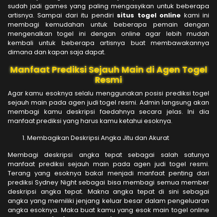
sudah jadi games yang paling mengasyikan untuk beberapa
artisnya. Sampai dari itu pendiri
situs
togel online
kami ini
membagi kemudahan untuk beberapa pemain dengan
mengenalkan togel ini dengan online agar lebih mudah
kembali untuk beberapa artisnya buat membawakannya
dimana dan kapan saja dapat.
Manfaat Prediksi Sejauh Main di Agen Togel
Resmi
Agar kamu esoknya selalu menggunakan posisi prediksi togel
sejauh main pada agen judi togel resmi. Admin langsung akan
membagi kamu deskripsi faedahnya secara jelas. Ini dia
manfaat prediksi yang harus kamu ketahui esoknya.
Membagikan Deskripsi Angka Jitu dan Akurat
Membagi deskripsi angka tepat sebagai salah satunya
manfaat prediksi sejauh main pada agen judi togel resmi.
Terang yang esoknya bakal menjadi manfaat penting dari
prediksi Sydney Night sebagai bisa membagi semua member
deskripsi angka tepat. Makna angka tepat di sini sebagai
angka yang memiliki jenjang keluar besar dalam pengeluaran
angka esoknya. Maka buat kamu yang esok main togel online