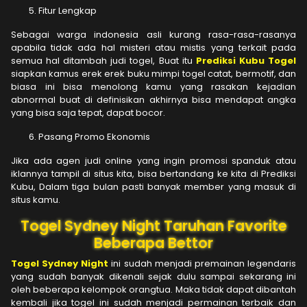
Fitur Lengkap
Sebagai warga indonesia asli kurang rasa-rasa-rasanya
apabila tidak ada hal misteri atau mistis yang terkait pada
semua hal ditambah judi togel, Buat itu
Prediksi Kubu
Togel
siapkan kamus erek erek buku mimpi togel catat, bermotif, dan
biasa ini bisa menolong kamu yang rasakan kejadian
abnormal buat di definisikan akhirnya bisa mendapat angka
yang bisa saja tepat, dapat bocor.
Pasang Promo Ekonomis
Jika ada agen judi online yang ingin promosi spanduk atau
iklannya tampil di situs kita, bisa bertandang ke kita di Prediksi
Kubu, Dalam tiga bulan pasti banyak member yang masuk di
situs kamu.
Togel Sydney Night Taruhan Favorite
Beberapa Bettor
Togel Sydney Night
ini sudah menjadi premainan legendaris
yang sudah banyak dikenali sejak dulu sampai sekarang ini
oleh beberapa kelompok orangtua. Maka tidak dapat dibantah
kembali jika togel ini sudah menjadi permainan terbaik dan