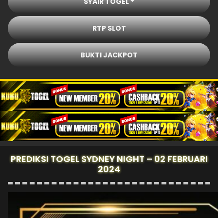
SYAIR TOGEL
RTP SLOT
BUKTI JACKPOT
PREDIKSI TOGEL SYDNEY NIGHT – 02 FEBRUARI
2024