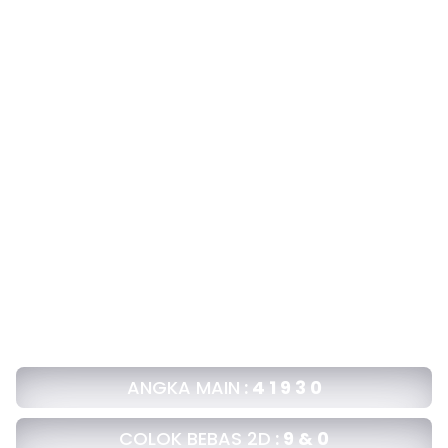
berguna untuk artisnya dan prediksinya yang hendak diberikan
juga sudah dihitung dengan benar-benar jeli sekali dan
menggunakan tata langkah perhitungan yang paling cocok
dan sudah beberapa dari beberapa artisnya yang paling
percaya dengan prediksi yang diberikan di situs ini.
Prediksi togel Sydney Night terbaik
ini meliputi invest togel
2D, angka bermain 2D, angka tepat 2D, angka mistis, angka
tolak, prediksi togel 4D, togel 3D, keluaran shio dan gabungan
2D. Prediksi yang diberikan ini semua sudah dihitung dengan
tata langkah yang sama sesuai dan cocok jadi prediksi yang
diberikan ini sangat terbukti akan berguna sekali untuk
beberapa artisnya yang paling ingin mendapat keuntungan
dengan parmainan togel ini.
PREDIKSI TOGEL SYDNEY NIGHT –
01 MARET 2024
ANGKA MAIN
:
4 1 9 3 0
COLOK BEBAS 2D
:
9 & 0