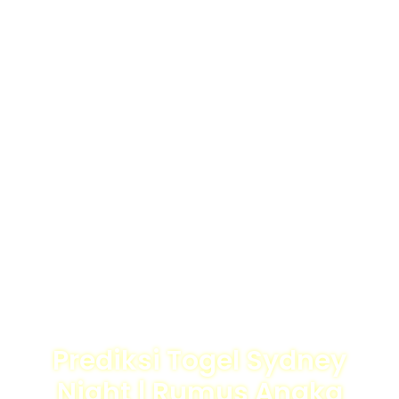
Prediksi Togel Sydney
Night | Rumus Angka