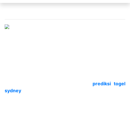
PREDIKSI TOGEL SYDNEY – 02 JUNI 2024
Prediksi Togel
Sydney | Rumus
Angka sdy
Terimakasih telah mengunjungi situs
prediksi togel
sydney
kami ini, Prediksi Kubu akan membagikan
update rumus togel sdy setiap harinya disini. Prediksi
Kubu dikenal sebagai situs prediksi yang paling
banyak di Indonesia di sini kita menyajikan prediksi
togel dengan free dan di silahkan kita juga siapkan
keluaran togel yang terakurat dan kita juga siapkan