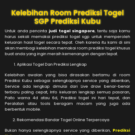
Kelebihan Room Prediksi Togel
SGP Prediksi Kubu
Untuk anda pencinta
judi togel singapore
, tentu saja kamu
harus sekali memakai prediksi togel sgp untuk memperoleh
keluaran hasil togel secara tepat. Oleh karena itu kami di sini
akan membagi kelebihan memakai room prediksi togel khusus
buat anda yang ingin meraih kemenangan dengan tepat.
Aplikasi Togel Dan Prediksi Lengkap
Kelebihan awalan yang bisa dirasakan bertamu di room
Prediksi Kubu sebagai selengkapnya service yang diberikan,
Service ada lengkap dimulai dari Live draw benar-benar
terbaru paling cepat, Info keluaran lengkap semua pasaran,
Paito warna 4d atau 6d, Prediksi togel ini hari tepat, dan
Peralatan atau tools beragam macam yang juga ada
berbentuk mobile.
Rekomendasi Bandar Togel Online Terpercaya
Bukan hanya selengkapnya service yang diberikan,
Prediksi