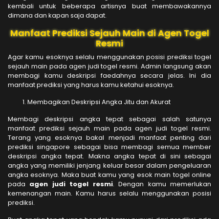
kembali untuk beberapa artisnya buat membawakannya
dimana dan kapan saja dapat.
Manfaat Prediksi Sejauh Main di Agen Togel
Resmi
Agar kamu esoknya selalu menggunakan posisi prediksi togel
sejauh main pada agen judi togel resmi. Admin langsung akan
membagi kamu deskripsi faedahnya secara jelas. Ini dia
manfaat prediksi yang harus kamu ketahui esoknya.
Membagikan Deskripsi Angka Jitu dan Akurat
Membagi deskripsi angka tepat sebagai salah satunya
manfaat prediksi sejauh main pada agen judi togel resmi.
Terang yang esoknya bakal menjadi manfaat penting dari
prediksi singapore sebagai bisa membagi semua member
deskripsi angka tepat. Makna angka tepat di sini sebagai
angka yang memiliki jenjang keluar besar dalam pengeluaran
angka esoknya. Maka buat kamu yang esok main togel online
pada
agen judi togel resmi
. Dengan kamu memerlukan
kemenangan main. Kamu harus selalu menggunakan posisi
prediksi.