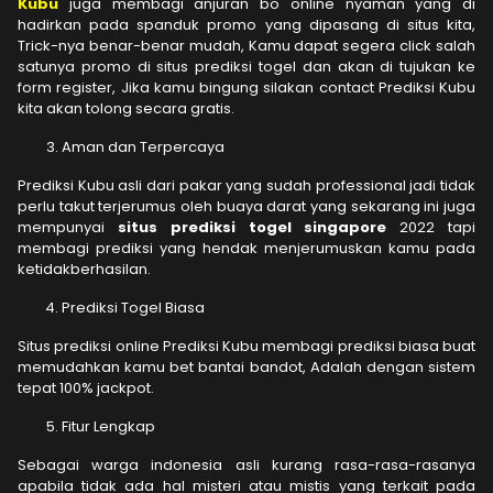
Kubu
juga membagi anjuran bo online nyaman yang di
hadirkan pada spanduk promo yang dipasang di situs kita,
Trick-nya benar-benar mudah, Kamu dapat segera click salah
satunya promo di situs prediksi togel dan akan di tujukan ke
form register, Jika kamu bingung silakan contact Prediksi Kubu
kita akan tolong secara gratis.
Aman dan Terpercaya
Prediksi Kubu asli dari pakar yang sudah professional jadi tidak
perlu takut terjerumus oleh buaya darat yang sekarang ini juga
mempunyai
situs prediksi togel singapore
2022 tapi
membagi prediksi yang hendak menjerumuskan kamu pada
ketidakberhasilan.
Prediksi Togel Biasa
Situs prediksi online Prediksi Kubu membagi prediksi biasa buat
memudahkan kamu bet bantai bandot, Adalah dengan sistem
tepat 100% jackpot.
Fitur Lengkap
Sebagai warga indonesia asli kurang rasa-rasa-rasanya
apabila tidak ada hal misteri atau mistis yang terkait pada