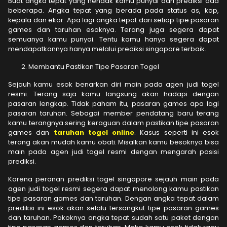
Buat angka tepat yang hendak kamu punyai dari prediksi ada
beberapa. Angka tepat yang berada pada status as, kop,
kepala dan ekor. Apa lagi angka tepat dari setiap tipe pasaran
games dan taruhan esoknya. Terang juga segera dapat
semuanya kamu punyai. Tentu kamu hanya segera dapat
mendapatkannya hanya melalui prediksi singapore terbaik.
Membantu Pastikan Tipe Pasaran Togel
Sejauh kamu esok benarkan diri main pada agen judi togel
resmi. Terang saja kamu langsung akan hadapi dengan
pasaran lengkap. Tidak paham itu, pasaran games apa lagi
pasaran taruhan. Sebagai member pendatang baru terang
kamu terangnya sering keraguan dalam pastikan tipe pasaran
games dan
taruhan togel online
. Kasus seperti ini esok
terang akan mudah kamu obati. Misalkan kamu besoknya bisa
main pada agen judi togel resmi dengan mengarah posisi
prediksi.
Karena peranan prediksi togel singapore sejauh main pada
agen judi togel resmi segera dapat menolong kamu pastikan
tipe pasaran games dan taruhan. Dengan angka tepat dalam
prediksi ini esok akan selalu tersangkut tipe pasaran games
dan taruhan. Pokoknya angka tepat sudah satu paket dengan