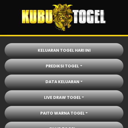
KELUARAN TOGEL HARI INI
PREDIKSI TOGEL
DATA KELUARAN
LIVE DRAW TOGEL
PAITO WARNA TOGEL