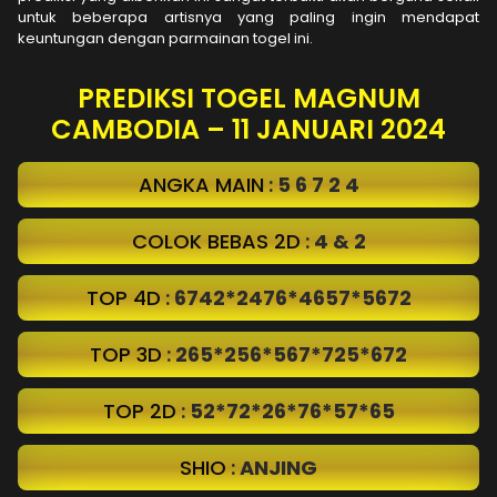
untuk beberapa artisnya yang paling ingin mendapat
keuntungan dengan parmainan togel ini.
PREDIKSI TOGEL MAGNUM
CAMBODIA – 11 JANUARI 2024
ANGKA MAIN
:
5 6 7 2 4
COLOK BEBAS 2D
:
4 & 2
TOP 4D
:
6742*2476*4657*5672
TOP 3D
:
265*256*567*725*672
TOP 2D
:
52*72*26*76*57*65
SHIO
:
ANJING