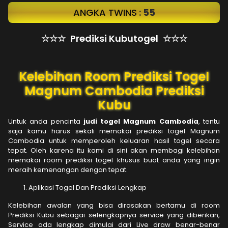
ANGKA TWINS
:
55
☆☆☆
Prediksi Kubutogel
☆☆☆
Kelebihan Room Prediksi Togel
Magnum Cambodia Prediksi
Kubu
Untuk anda pencinta
judi togel Magnum Cambodia
, tentu
saja kamu harus sekali memakai prediksi togel Magnum
Cambodia untuk memperoleh keluaran hasil togel secara
tepat. Oleh karena itu kami di sini akan membagi kelebihan
memakai room prediksi togel khusus buat anda yang ingin
meraih kemenangan dengan tepat.
Aplikasi Togel Dan Prediksi Lengkap
Kelebihan awalan yang bisa dirasakan bertamu di room
Prediksi Kubu sebagai selengkapnya service yang diberikan,
Service ada lengkap dimulai dari Live draw benar-benar