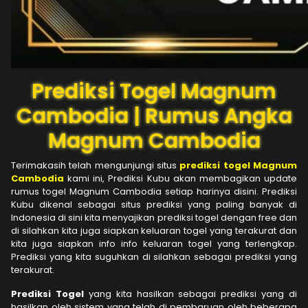
Prediksi Togel Magnum
Cambodia | Rumus Angka
Magnum Cambodia
Terimakasih telah mengunjungi situs
prediksi togel Magnum
Cambodia
kami ini, Prediksi Kubu akan membagikan update
rumus togel Magnum Cambodia setiap harinya disini. Prediksi
Kubu dikenal sebagai situs prediksi yang paling banyak di
Indonesia di sini kita menyajikan prediksi togel dengan free dan
di silahkan kita juga siapkan keluaran togel yang terakurat dan
kita juga siapkan info info keluaran togel yang terlengkap.
Prediksi yang kita suguhkan di silahkan sebagai prediksi yang
terakurat.
Prediksi
Togel
yang kita hasilkan sebagai prediksi yang di
hasilkan oleh sistem yang telah di pembaruan oleh beberapa