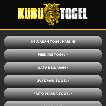
KELUARAN TOGEL HARI INI
PREDIKSI TOGEL
DATA KELUARAN
LIVE DRAW TOGEL
PAITO WARNA TOGEL