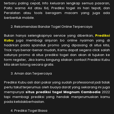
terbaru paling cepat, Info keluaran lengkap semua pasaran,
Paito warna 4d atau 6d, Prediksi togel ini hari tepat, dan
Peralatan atau tools beragam macam yang juga ada
berbentuk mobile.
Rekomendasi Bandar Togel Online Terpercaya
Bukan hanya selengkapnya service yang diberikan,
Prediksi
Kubu
juga membagi anjuran bo online nyaman yang di
hadirkan pada spanduk promo yang dipasang di situs kita,
Trick-nya benar-benar mudah, Kamu dapat segera click salah
satunya promo di situs prediksi togel dan akan di tujukan ke
form register, Jika kamu bingung silakan contact Prediksi Kubu
kita akan tolong secara gratis.
Aman dan Terpercaya
Prediksi Kubu asli dari pakar yang sudah professional jadi tidak
perlu takut terjerumus oleh buaya darat yang sekarang ini juga
mempunyai
situs prediksi togel Magnum Cambodia
2022
tapi membagi prediksi yang hendak menjerumuskan kamu
pada ketidakberhasilan.
Prediksi Togel Biasa