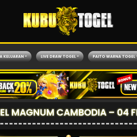
A KELUARAN
LIVE DRAW TOGEL
PAITO WARNA TOGEL
GEL MAGNUM CAMBODIA – 04 F