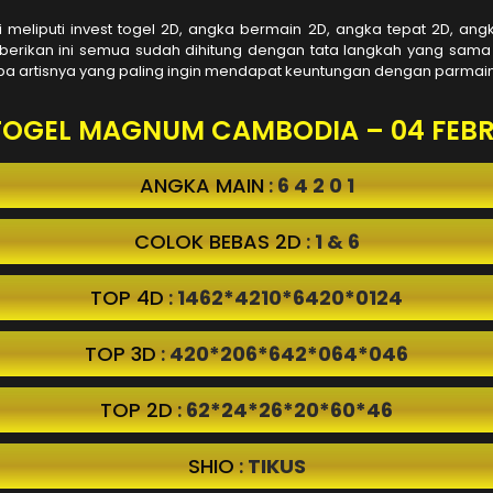
i meliputi invest togel 2D, angka bermain 2D, angka tepat 2D, angka
berikan ini semua sudah dihitung dengan tata langkah yang sama s
pa artisnya yang paling ingin mendapat keuntungan dengan parmaina
 TOGEL MAGNUM CAMBODIA – 04 FEBR
ANGKA MAIN
:
6 4 2 0 1
COLOK BEBAS 2D
:
1 & 6
TOP 4D
:
1462*4210*6420*0124
TOP 3D
:
420*206*642*064*046
TOP 2D
:
62*24*26*20*60*46
SHIO
:
TIKUS