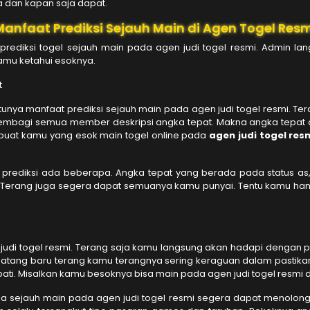
dan kapan saja dapat.
Manfaat Prediksi Sejauh Main di Agen Togel Resm
prediksi togel sejauh main pada agen judi togel resmi. Admin l
kamu ketahui esoknya.
t
unya manfaat prediksi sejauh main pada agen judi togel resmi. T
bagi semua member deskripsi angka tepat. Makna angka tepat di 
buat kamu yang esok main togel online pada
agen judi togel res
prediksi ada beberapa. Angka tepat yang berada pada status as, 
. Terang juga segera dapat semuanya kamu punyai. Tentu kamu h
judi togel resmi. Terang saja kamu langsung akan hadapi dengan 
atang baru terang kamu terangnya sering keraguan dalam pastik
ati. Misalkan kamu besoknya bisa main pada agen judi togel resmi 
 sejauh main pada agen judi togel resmi segera dapat menolong