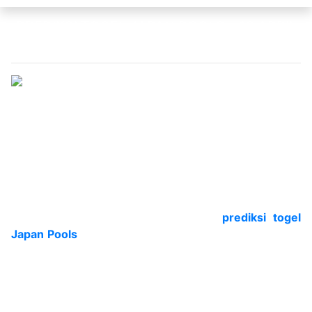
PREDIKSI TOGEL JAPAN POOLS – 16 APRIL
2024
Prediksi Togel Japan
Pools | Rumus Angka
Japan Pools
Terimakasih telah mengunjungi situs
prediksi togel
Japan Pools
kami ini, Prediksi Kubu akan membagikan
update rumus togel Japan Pools setiap harinya disini.
Prediksi Kubu dikenal sebagai situs prediksi yang
paling banyak di Indonesia di sini kita menyajikan
prediksi togel dengan free dan di silahkan kita juga