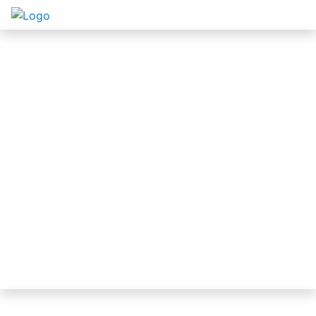
Keluaran Togel Hari Ini
Prediksi Togel
Data Keluaran
Live Draw Togel
Paito Warna Togel
Syair Togel
RTP Slot
Bukti JACKPOT