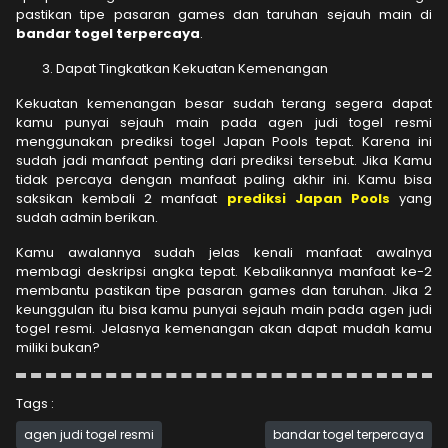
pastikan tipe pasaran games dan taruhan sejauh main di
bandar togel terpercaya
.
Dapat Tingkatkan Kekuatan Kemenangan
Kekuatan kemenangan besar sudah terang segera dapat
kamu punyai sejauh main pada agen judi togel resmi
menggunakan prediksi togel Japan Pools tepat. Karena ini
sudah jadi manfaat penting dari prediksi tersebut. Jika Kamu
tidak percaya dengan manfaat paling akhir ini. Kamu bisa
saksikan kembali 2 manfaat
prediksi Japan Pools
yang
sudah admin berikan.
Kamu awalannya sudah jelas kenali manfaat awalnya
membagi deskripsi angka tepat. Kebalikannya manfaat ke-2
membantu pastikan tipe pasaran games dan taruhan. Jika 2
keunggulan itu bisa kamu punyai sejauh main pada agen judi
togel resmi. Jelasnya kemenangan akan dapat mudah kamu
miliki bukan?
Tags :
agen judi togel resmi
bandar togel terpercaya