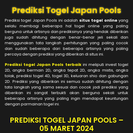
Prediksi Togel Japan Pools
Prediksi togel Japan Pools ini adalah
situs togel online
yang
selalu membagi beberapa hal togel online yang paling
berguna untuk artisnya dan prediksinya yang hendak diberikan
juga sudah dihitung dengan benar-benar jeli sekali dan
menggunakan tata langkah perhitungan yang paling cocok
dan sudah beberapa dari beberapa artisnya yang paling
percaya dengan prediksi yang diberikan di situs ini.
Prediksi togel Japan Pools terbaik
ini meliputi invest togel
2D, angka bermain 2D, angka tepat 2D, angka mistis, angka
tolak, prediksi togel 4D, togel 3D, keluaran shio dan gabungan
2D. Prediksi yang diberikan ini semua sudah dihitung dengan
tata langkah yang sama sesuai dan cocok jadi prediksi yang
diberikan ini sangat terbukti akan berguna sekali untuk
beberapa artisnya yang paling ingin mendapat keuntungan
dengan parmainan togel ini.
PREDIKSI TOGEL JAPAN POOLS –
05 MARET 2024