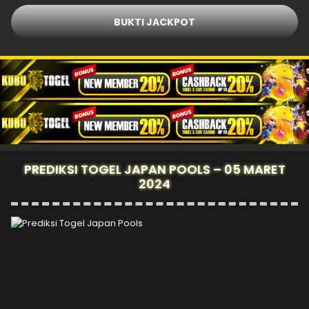
BUKTI JACKPOT
PREDIKSI TOGEL JAPAN POOLS – 05 MARET
2024