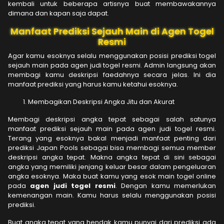
kembali untuk beberapa artisnya buat membawakannya
dimana dan kapan saja dapat.
Manfaat Prediksi Sejauh Main di Agen Togel
Resmi
Agar kamu esoknya selalu menggunakan posisi prediksi togel
sejauh main pada agen judi togel resmi. Admin langsung akan
membagi kamu deskripsi faedahnya secara jelas. Ini dia
manfaat prediksi yang harus kamu ketahui esoknya.
Membagikan Deskripsi Angka Jitu dan Akurat
Membagi deskripsi angka tepat sebagai salah satunya
manfaat prediksi sejauh main pada agen judi togel resmi.
Terang yang esoknya bakal menjadi manfaat penting dari
prediksi Japan Pools sebagai bisa membagi semua member
deskripsi angka tepat. Makna angka tepat di sini sebagai
angka yang memiliki jenjang keluar besar dalam pengeluaran
angka esoknya. Maka buat kamu yang esok main togel online
pada
agen judi togel resmi
. Dengan kamu memerlukan
kemenangan main. Kamu harus selalu menggunakan posisi
prediksi.
Buat angka tepat yang hendak kamu punyai dari prediksi ada