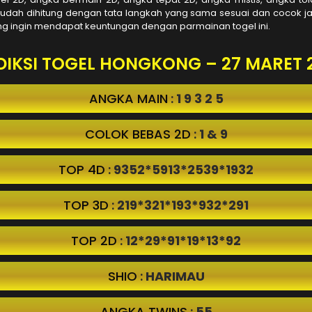
udah dihitung dengan tata langkah yang sama sesuai dan cocok jadi
ing ingin mendapat keuntungan dengan parmainan togel ini.
DIKSI TOGEL HONGKONG – 27 MARET 
ANGKA MAIN
:
1 9 3 2 5
COLOK BEBAS 2D
:
1 & 9
TOP 4D
:
9352*5913*2539*1932
TOP 3D
:
219*321*193*932*291
TOP 2D
:
12*29*91*19*13*92
SHIO
:
HARIMAU
ANGKA TWINS
:
55