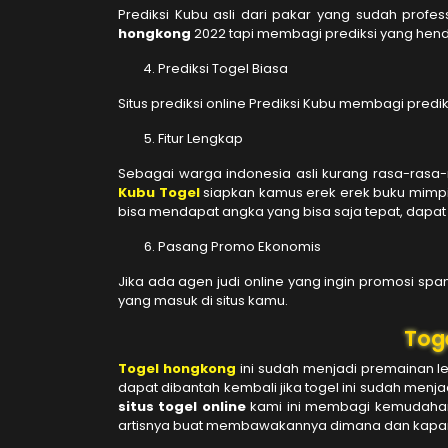
Prediksi Kubu asli dari pakar yang sudah profe
hongkong
2022 tapi membagi prediksi yang hen
Prediksi Togel Biasa
Situs prediksi online Prediksi Kubu membagi pred
Fitur Lengkap
Sebagai warga indonesia asli kurang rasa-rasa-ra
Kubu
Togel
siapkan kamus erek erek buku mimpi t
bisa mendapat angka yang bisa saja tepat, dapat
Pasang Promo Ekonomis
Jika ada agen judi online yang ingin promosi span
yang masuk di situs kamu.
Tog
Togel hongkong
ini sudah menjadi premainan l
dapat dibantah kembali jika togel ini sudah menj
situs
togel online
kami ini membagi kemudahan 
artisnya buat membawakannya dimana dan kapan