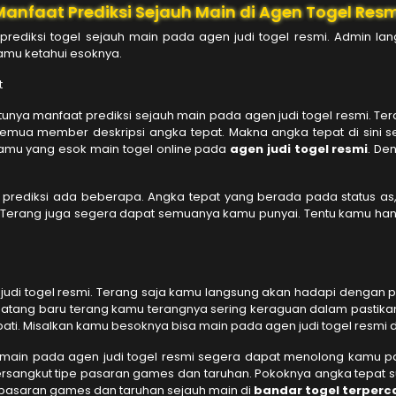
Manfaat Prediksi Sejauh Main di Agen Togel Resm
prediksi togel sejauh main pada agen judi togel resmi. Admin l
kamu ketahui esoknya.
t
unya manfaat prediksi sejauh main pada agen judi togel resmi. T
emua member deskripsi angka tepat. Makna angka tepat di sini se
amu yang esok main togel online pada
agen judi togel resmi
. De
prediksi ada beberapa. Angka tepat yang berada pada status as, 
. Terang juga segera dapat semuanya kamu punyai. Tentu kamu h
judi togel resmi. Terang saja kamu langsung akan hadapi dengan 
atang baru terang kamu terangnya sering keraguan dalam pastik
ati. Misalkan kamu besoknya bisa main pada agen judi togel resmi 
 main pada agen judi togel resmi segera dapat menolong kamu p
 tersangkut tipe pasaran games dan taruhan. Pokoknya angka tepa
e pasaran games dan taruhan sejauh main di
bandar togel terperc