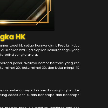
ngka HK
us togel hk setiap harinya disini. Prediksi Kubu
 di silahkan kita juga siapkan keluaran togel yang
 prediksi yang terakurat.
beberapa pakar akhirnya nomor bermain yang kita
buku mimpi 2D, buku mimpi 3D, dan buku mimpi 4D
rguna untuk artisnya dan prediksinya yang hendak
 paling cocok dan sudah beberapa dari beberapa
k, prediksi togel 4D, togel 3D, keluaran shio dan