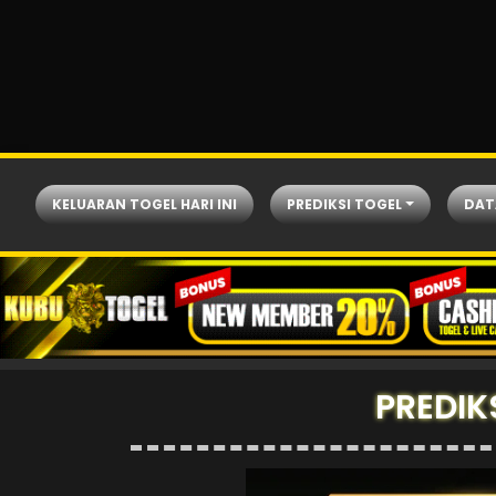
KELUARAN TOGEL HARI INI
PREDIKSI TOGEL
DAT
PREDIK