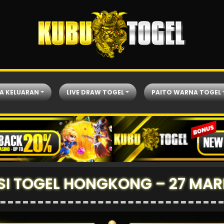
A KELUARAN
LIVE DRAW TOGEL
PAITO WARNA TOGEL
SI TOGEL HONGKONG – 27 MAR