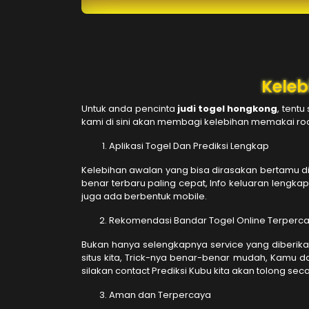
Keleb
Untuk anda pencinta
judi togel hongkong
, tent
kami di sini akan membagi kelebihan memakai ro
Aplikasi Togel Dan Prediksi Lengkap
Kelebihan awalan yang bisa dirasakan bertamu di
benar terbaru paling cepat, Info keluaran lengka
juga ada berbentuk mobile.
Rekomendasi Bandar Togel Online Terperc
Bukan hanya selengkapnya service yang diberik
situs kita, Trick-nya benar-benar mudah, Kamu da
silakan contact Prediksi Kubu kita akan tolong seca
Aman dan Terpercaya