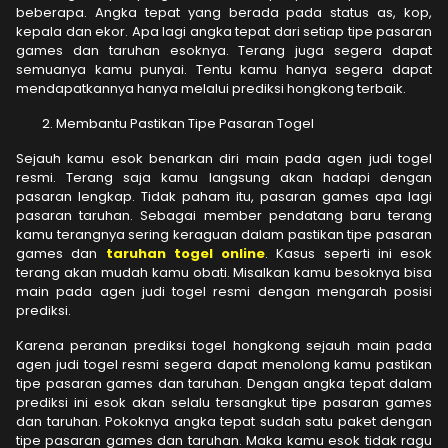
beberapa. Angka tepat yang berada pada status as, kop,
kepala dan ekor. Apa lagi angka tepat dari setiap tipe pasaran
games dan taruhan esoknya. Terang juga segera dapat
semuanya kamu punyai. Tentu kamu hanya segera dapat
mendapatkannya hanya melalui prediksi hongkong terbaik.
Membantu Pastikan Tipe Pasaran Togel
Sejauh kamu esok benarkan diri main pada agen judi togel
resmi. Terang saja kamu langsung akan hadapi dengan
pasaran lengkap. Tidak paham itu, pasaran games apa lagi
pasaran taruhan. Sebagai member pendatang baru terang
kamu terangnya sering keraguan dalam pastikan tipe pasaran
games dan
taruhan togel online
. Kasus seperti ini esok
terang akan mudah kamu obati. Misalkan kamu besoknya bisa
main pada agen judi togel resmi dengan mengarah posisi
prediksi.
Karena peranan prediksi togel hongkong sejauh main pada
agen judi togel resmi segera dapat menolong kamu pastikan
tipe pasaran games dan taruhan. Dengan angka tepat dalam
prediksi ini esok akan selalu tersangkut tipe pasaran games
dan taruhan. Pokoknya angka tepat sudah satu paket dengan
tipe pasaran games dan taruhan. Maka kamu esok tidak ragu