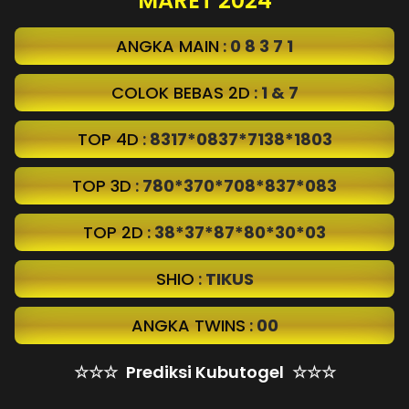
MARET 2024
ANGKA MAIN
:
0 8 3 7 1
COLOK BEBAS 2D
:
1 & 7
TOP 4D
:
8317*0837*7138*1803
TOP 3D
:
780*370*708*837*083
TOP 2D
:
38*37*87*80*30*03
SHIO
:
TIKUS
ANGKA TWINS
:
00
☆☆☆
Prediksi Kubutogel
☆☆☆