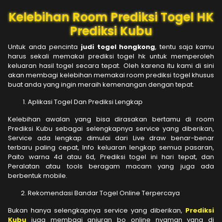
Kelebihan Room Prediksi Togel HK
Prediksi Kubu
Untuk anda pencinta
judi togel hongkong
, tentu saja kamu
harus sekali memakai prediksi togel hk untuk memperoleh
keluaran hasil togel secara tepat. Oleh karena itu kami di sini
akan membagi kelebihan memakai room prediksi togel khusus
buat anda yang ingin meraih kemenangan dengan tepat.
Aplikasi Togel Dan Prediksi Lengkap
Kelebihan awalan yang bisa dirasakan bertamu di room
Prediksi Kubu sebagai selengkapnya service yang diberikan,
Service ada lengkap dimulai dari Live draw benar-benar
terbaru paling cepat, Info keluaran lengkap semua pasaran,
Paito warna 4d atau 6d, Prediksi togel ini hari tepat, dan
Peralatan atau tools beragam macam yang juga ada
berbentuk mobile.
Rekomendasi Bandar Togel Online Terpercaya
Bukan hanya selengkapnya service yang diberikan,
Prediksi
Kubu
juga membagi anjuran bo online nyaman yang di