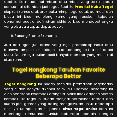
apabila tidak ada hal misteri atau mistis yang terkait pada
semua hal ditambah judi togel, Buat itu
Prediksi Kubu
Togel
siapkan kamus erek erek buku mimpi togel catat, bermotif, dan
biasa ini bisa menolong kamu yang rasakan kejadian
abnormal buat di definisikan akhirnya bisa mendapat angka
yang bisa saja tepat, dapat bocor.
Pasang Promo Ekonomis
Jika ada agen judi online yang ingin promosi spanduk atau
iklannya tampil di situs kita, bisa bertandang ke kita di Prediksi
Kubu, Dalam tiga bulan pasti banyak member yang masuk di
situs kamu.
Togel Hongkong Taruhan Favorite
Beberapa Bettor
Togel hongkong
ini sudah menjadi premainan legendaris
yang sudah banyak dikenali sejak dulu sampai sekarang ini
oleh beberapa kelompok orangtua. Maka tidak dapat dibantah
kembali jika togel ini sudah menjadi permainan terbaik dan
sudah jadi games yang paling mengasyikan untuk beberapa
artisnya. Sampai dari itu pendiri
situs
togel online
kami ini
membagi kemudahan untuk beberapa pemain dengan