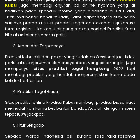
Kubu
juga membagi anjuran bo online nyaman yang di
hadirkan pada spanduk promo yang dipasang di situs kita,
Trick-nya benar-benar mudah, Kamu dapat segera click salah
satunya promo di situs prediksi togel dan akan di tujukan ke
form register, Jika kamu bingung silakan contact Prediksi Kubu
kita akan tolong secara gratis.
Aman dan Terpercaya
Prediksi Kubu asli dari pakar yang sudah professional jadi tidak
perlu takut terjerumus oleh buaya darat yang sekarang ini juga
mempunyai
situs prediksi togel hongkong
2022 tapi
membagi prediksi yang hendak menjerumuskan kamu pada
ketidakberhasilan.
Prediksi Togel Biasa
Situs prediksi online Prediksi Kubu membagi prediksi biasa buat
memudahkan kamu bet bantai bandot, Adalah dengan sistem
tepat 100% jackpot.
Fitur Lengkap
Sebagai warga indonesia asli kurang rasa-rasa-rasanya