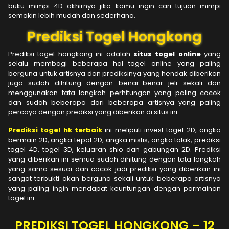
buku mimpi 4D akhirnya jika kamu ingin cari tujuan mimpi
semakin lebih mudah dan sederhana.
Prediksi Togel Hongkong
Prediksi togel hongkong ini adalah
situs togel online
yang
selalu membagi beberapa hal togel online yang paling
berguna untuk artisnya dan prediksinya yang hendak diberikan
juga sudah dihitung dengan benar-benar jeli sekali dan
menggunakan tata langkah perhitungan yang paling cocok
dan sudah beberapa dari beberapa artisnya yang paling
percaya dengan prediksi yang diberikan di situs ini.
Prediksi togel hk terbaik
ini meliputi invest togel 2D, angka
bermain 2D, angka tepat 2D, angka mistis, angka tolak, prediksi
togel 4D, togel 3D, keluaran shio dan gabungan 2D. Prediksi
yang diberikan ini semua sudah dihitung dengan tata langkah
yang sama sesuai dan cocok jadi prediksi yang diberikan ini
sangat terbukti akan berguna sekali untuk beberapa artisnya
yang paling ingin mendapat keuntungan dengan parmainan
togel ini.
PREDIKSI TOGEL HONGKONG – 12