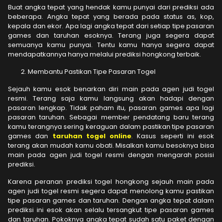
Buat angka tepat yang hendak kamu punyai dari prediksi ada
beberapa. Angka tepat yang berada pada status as, kop,
kepala dan ekor. Apa lagi angka tepat dari setiap tipe pasaran
games dan taruhan esoknya. Terang juga segera dapat
semuanya kamu punyai. Tentu kamu hanya segera dapat
mendapatkannya hanya melalui prediksi hongkong terbaik.
Membantu Pastikan Tipe Pasaran Togel
Sejauh kamu esok benarkan diri main pada agen judi togel
resmi. Terang saja kamu langsung akan hadapi dengan
pasaran lengkap. Tidak paham itu, pasaran games apa lagi
pasaran taruhan. Sebagai member pendatang baru terang
kamu terangnya sering keraguan dalam pastikan tipe pasaran
games dan
taruhan togel online
. Kasus seperti ini esok
terang akan mudah kamu obati. Misalkan kamu besoknya bisa
main pada agen judi togel resmi dengan mengarah posisi
prediksi.
Karena peranan prediksi togel hongkong sejauh main pada
agen judi togel resmi segera dapat menolong kamu pastikan
tipe pasaran games dan taruhan. Dengan angka tepat dalam
prediksi ini esok akan selalu tersangkut tipe pasaran games
dan taruhan. Pokoknya angka tepat sudah satu paket dengan