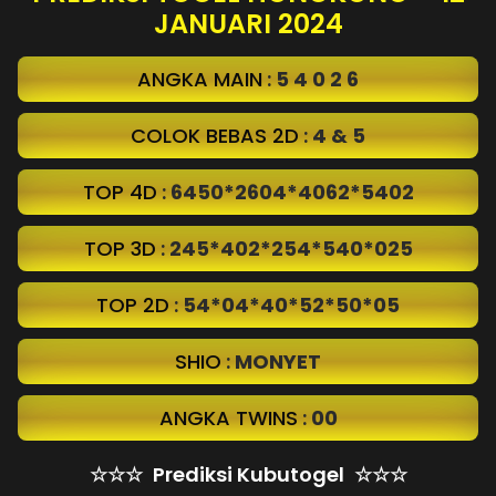
JANUARI 2024
ANGKA MAIN
:
5 4 0 2 6
COLOK BEBAS 2D
:
4 & 5
TOP 4D
:
6450*2604*4062*5402
TOP 3D
:
245*402*254*540*025
TOP 2D
:
54*04*40*52*50*05
SHIO
:
MONYET
ANGKA TWINS
:
00
☆☆☆
Prediksi Kubutogel
☆☆☆