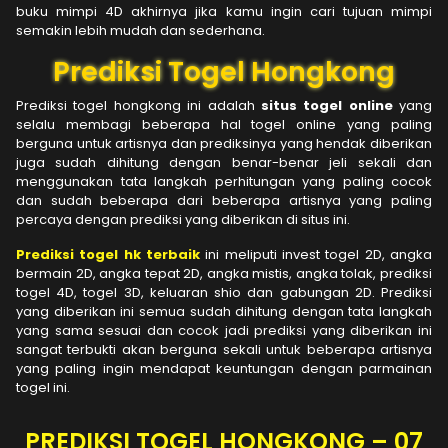
buku mimpi 4D akhirnya jika kamu ingin cari tujuan mimpi
semakin lebih mudah dan sederhana.
Prediksi Togel Hongkong
Prediksi togel hongkong ini adalah
situs togel online
yang
selalu membagi beberapa hal togel online yang paling
berguna untuk artisnya dan prediksinya yang hendak diberikan
juga sudah dihitung dengan benar-benar jeli sekali dan
menggunakan tata langkah perhitungan yang paling cocok
dan sudah beberapa dari beberapa artisnya yang paling
percaya dengan prediksi yang diberikan di situs ini.
Prediksi togel hk terbaik
ini meliputi invest togel 2D, angka
bermain 2D, angka tepat 2D, angka mistis, angka tolak, prediksi
togel 4D, togel 3D, keluaran shio dan gabungan 2D. Prediksi
yang diberikan ini semua sudah dihitung dengan tata langkah
yang sama sesuai dan cocok jadi prediksi yang diberikan ini
sangat terbukti akan berguna sekali untuk beberapa artisnya
yang paling ingin mendapat keuntungan dengan parmainan
togel ini.
PREDIKSI TOGEL HONGKONG – 07