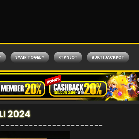
SYAIR TOGEL
RTP SLOT
BUKTI JACKPOT
LI 2024