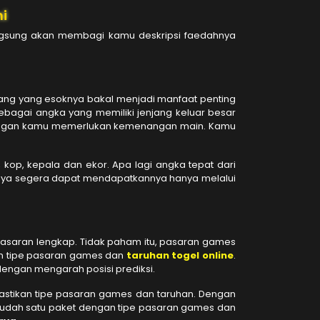
i
angsung akan membagi kamu deskripsi faedahnya
erang yang esoknya bakal menjadi manfaat penting
ebagai angka yang memiliki jenjang keluar besar
ngan kamu memerlukan kemenangan main. Kamu
kop, kepala dan ekor. Apa lagi angka tepat dari
anya segera dapat mendapatkannya hanya melalui
pasaran lengkap. Tidak paham itu, pasaran games
an tipe pasaran games dan
taruhan togel online
.
dengan mengarah posisi prediksi.
pastikan tipe pasaran games dan taruhan. Dengan
t sudah satu paket dengan tipe pasaran games dan