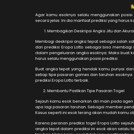
Agar kamu esoknya selalu menggunakan posisi 
secara jelas. Ini dia manfaat prediksi yang harus 
Membagikan Deskripsi Angka Jitu dan Akura
Membagi deskripsi angka tepat sebagai salah sat
dari prediksi Eropa Lotto sebagai bisa membagi
dalam pengeluaran angka esoknya. Maka buat k
harus selalu menggunakan posisi prediksi.
Buat angka tepat yang hendak kamu punyai dari 
setiap tipe pasaran games dan taruhan esoknya
prediksi Eropa Lotto terbaik.
Membantu Pastikan Tipe Pasaran Togel
Sejauh kamu esok benarkan diri main pada agen 
apa lagi pasaran taruhan. Sebagai member pend
Kasus seperti ini esok terang akan mudah kamu ob
Karena peranan prediksi togel Eropa Lotto seja
angka tepat dalam prediksi ini esok akan selalu