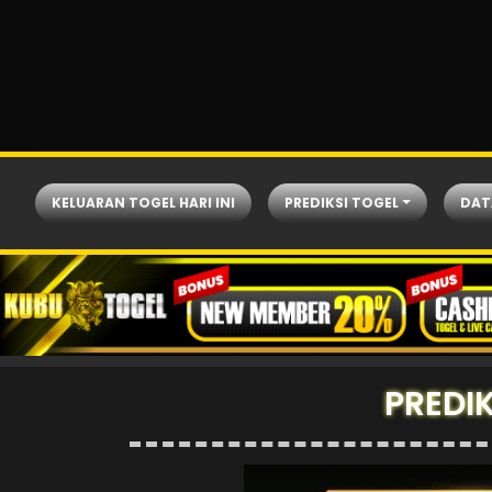
KELUARAN TOGEL HARI INI
PREDIKSI TOGEL
DAT
PREDIK