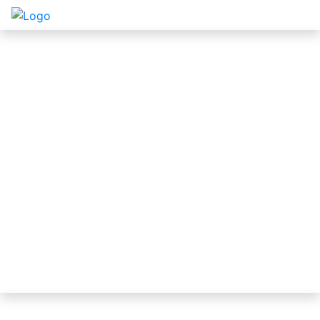
Keluaran Togel Hari Ini
Prediksi Togel
Data Keluaran
Live Draw Togel
Paito Warna Togel
Syair Togel
RTP Slot
Bukti JACKPOT