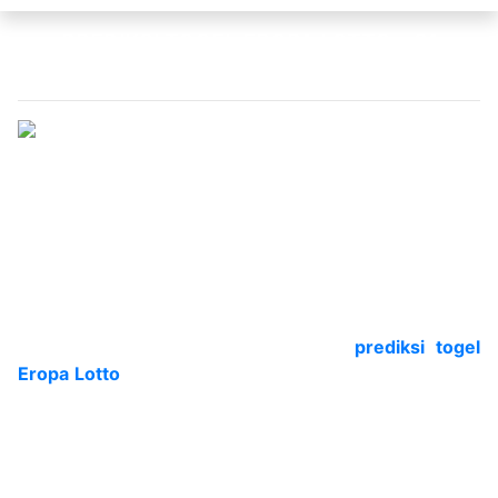
PREDIKSI TOGEL EROPA LOTTO – 31
JANUARI 2024
Prediksi Togel Eropa
Lotto | Rumus Angka
Eropa Lotto
Terimakasih telah mengunjungi situs
prediksi togel
Eropa Lotto
kami ini, Prediksi Kubu akan membagikan
update rumus togel Eropa Lotto setiap harinya disini.
Prediksi Kubu dikenal sebagai situs prediksi yang
paling banyak di Indonesia di sini kita menyajikan
prediksi togel dengan free dan di silahkan kita juga